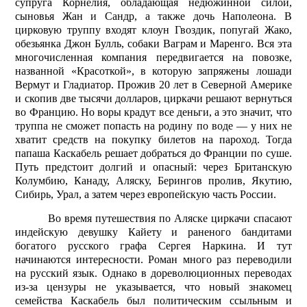
супруга Корнелия, обладающая недюжинной силой,
сыновья Жан и Сандр, а также дочь Наполеона. В
цирковую труппу входят клоун Гвоздик, попугай Жако,
обезьянка Джон Булль, собаки Ваграм и Маренго. Вся эта
многочисленная компания передвигается на повозке,
названной «Красоткой», в которую запряжены лошади
Вермут и Гладиатор. Прожив 20 лет в Северной Америке
и скопив две тысячи долларов, циркачи решают вернуться
во Францию. Но воры крадут все деньги, а это значит, что
труппа не сможет попасть на родину по воде — у них не
хватит средств на покупку билетов на пароход. Тогда
папаша Каскабель решает добраться до Франции по суше.
Путь предстоит долгий и опасный: через Британскую
Колумбию, Канаду, Аляску, Берингов пролив, Якутию,
Сибирь, Урал, а затем через европейскую часть России.
Во время путешествия по Аляске циркачи спасают
индейскую девушку Кайету и раненого бандитами
богатого русского графа Сергея Наркина. И тут
начинаются интересности. Роман много раз переводили
на русский язык. Однако в дореволюционных переводах
из-за цензуры не указывается, что новый знакомец
семейства Каскабель был политическим ссыльным и