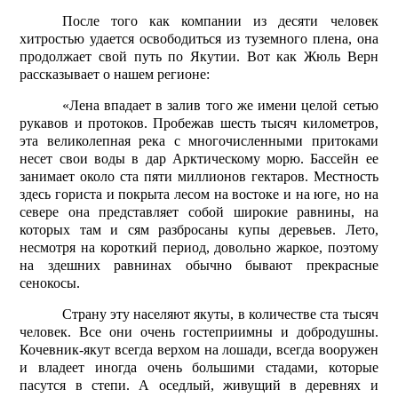
После того как компании из десяти человек
хитростью удается освободиться из туземного плена, она
продолжает свой путь по Якутии. Вот как Жюль Верн
рассказывает о нашем регионе:
«Лена впадает в залив того же имени целой сетью
рукавов и протоков. Пробежав шесть тысяч километров,
эта великолепная река с многочисленными притоками
несет свои воды в дар Арктическому морю. Бассейн ее
занимает около ста пяти миллионов гектаров. Местность
здесь гориста и покрыта лесом на востоке и на юге, но на
севере она представляет собой широкие равнины, на
которых там и сям разбросаны купы деревьев. Лето,
несмотря на короткий период, довольно жаркое, поэтому
на здешних равнинах обычно бывают прекрасные
сенокосы.
Страну эту населяют якуты, в количестве ста тысяч
человек. Все они очень гостеприимны и добродушны.
Кочевник-якут всегда верхом на лошади, всегда вооружен
и владеет иногда очень большими стадами, которые
пасутся в степи. А оседлый, живущий в деревнях и