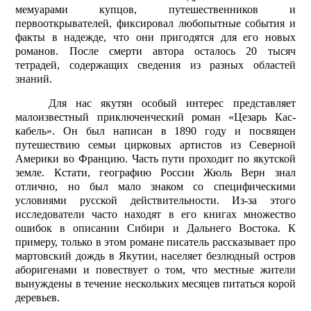
мемуарами купцов, путешественников и
первооткрывателей, фиксировал любопытные события и
факты в надежде, что они пригодятся для его новых
романов. После смерти автора осталось 20 тысяч
тетрадей, содержащих сведения из разных областей
знаний.
Для нас якутян особый интерес представляет
малоизвестный приключенческий роман «Цезарь Кас­
кабель». Он был написан в 1890 году и посвящен
путешествию семьи цирковых артистов из Северной
Америки во Францию. Часть пути проходит по якутской
земле. Кстати, гео­графию России Жюль Верн знал
отлично, но был мало знаком со специфическими
условиями русской действительности. Из-за этого
исследователи часто находят в его книгах множество
ошибок в описании Сибири и Дальнего Востока. К
примеру, только в этом романе писатель рассказывает про
мартовский дождь в Якутии, населяет безлюдный остров
аборигенами и повествует о том, что местные жители
вынуждены в течение нескольких месяцев питаться корой
деревьев.