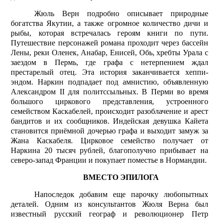
Жюль Верн подробно описывает природные
богатства Якутии, а также огромное количество дичи и
рыбы, которая встречалась героям книги по пути.
Путешествие персонажей романа проходит через бассейн
Лены, реки Оленек, Анабар, Енисей, Обь, хребты Урала с
заездом в Пермь, где графа с нетерпением ждал
престарелый отец. Эта история заканчивается хеппи-
эндом. Наркин подпадает под амнистию, объявленную
Александром
II
для политссыльных. В Перми во время
большого циркового представления, устроенного
семейством Каскабелей, происходит разоблачение и арест
бандитов и их сообщников. Индейская девушка Кайета
становится приёмной дочерью графа и выходит замуж за
Жана Каскабеля. Цирковое семейство получает от
Наркина 20 тысяч рублей, благополучно прибывает на
северо-запад Франции и покупает поместье в Нормандии.
ВМЕСТО ЭПИЛОГА
Напоследок добавим еще парочку любопытных
деталей. Одним из консультантов Жюля Верна был
известный русский географ и революционер Петр