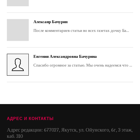
Алексанр Бачурин
После комментариев статьи во всех газетах дочку Ба...
Евгения Александровна Бачурина
Спасибо огромное за статью. Мы очень надеемся что ...
АДРЕС И КОНТАКТЫ
Адрес редакции: 677027, Якутск, ул. Ойунского, 6г, 3 этаж,
каб. 310