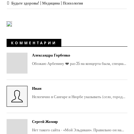
Будьте здоровы! | Медицина | Психология
КОММЕНТАРИИ
Александра Горбенко
Обожаю Арбенину ❤️ раз 25 на концерта была, специа...
Иван
Нелогично в Сангаре и Нюрбе указывать (село, город...
Сергей Жомир
Нет такого сайта - «Мой Эльдикан». Правильно он на...