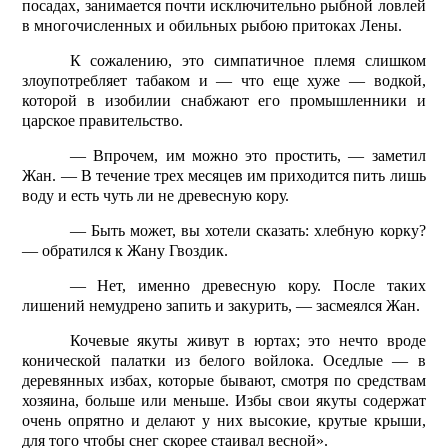
посадах, занимается почти исключительно рыбной ловлей
в многочисленных и обильных рыбою притоках Лены.
К сожалению, это симпатичное племя слишком
злоупотребляет табаком и — что еще хуже — водкой,
которой в изобилии снабжают его промышленники и
царское правительство.
— Впрочем, им можно это простить, — заметил
Жан. — В течение трех месяцев им приходится пить лишь
воду и есть чуть ли не древесную кору.
— Быть может, вы хотели сказать: хлебную корку?
— обратился к Жану Гвоздик.
— Нет, именно древесную кору. После таких
лишений немудрено запить и закурить, — засмеялся Жан.
Кочевые якуты живут в юртах; это нечто вроде
конической палатки из белого войлока. Оседлые — в
деревянных избах, которые бывают, смотря по средствам
хозяина, больше или меньше. Избы свои якуты содержат
очень опрятно и делают у них высокие, крутые крыши,
для того чтобы снег скорее стаивал весной».