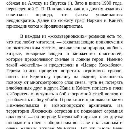
сбежал на Аляску из Якутска (!). Зато в книге 1930 года,
переведенной С. П. Полтавским, как и в других изданиях
советского периода, эти факты упоминаются
неоднократно. Далее по сюжету граф Наркин и Кайета
присоединяются к бродячим артистам.
В каждом из «жюльверновских» романов есть то,
что так любят читатели, — захватывающие приключения
по экзотическим местам, великолепная природа, любовь,
хитрые, коварные злодеи и множество опасностей,
которые преодолевают смелые и ловкие герои. Именно
такой «коктейль» и представлен в «Цезаре Каскабеле».
Героям книги придется встретить огромного гризли,
плыть по Берингову проливу на льдине, откапывать
повозку от многометрового слоя снега, чуть не потерять
влюбленных друг в друга Жана и Кайету, попасть в плен
к аборигенам, вступить в бой с огромной стаей волков и
разоблачить шайку убийц. Герои книги проплывают мимо
Нижнеколымска и Новосибирского архипелага. На
территории Ляховских островов их поджидает огромная
опасность — на острове Котельный циркачи и их друзья
попадают в плен к аборигенам во главе с клыкастым и
очень жадным вождем Чу-Чуком. Тут уж Жюль Верн