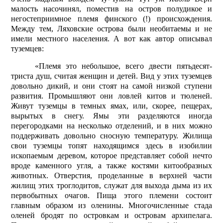
малость насочинял, поместив на остров полудикое и
негостеприимное племя финского (!) происхождения.
Между тем, Ляховские острова были необитаемы и не
имели местного населения. А вот как автор описывал
туземцев:
«Племя это небольшое, всего двести пятьдесят-
триста душ, считая женщин и детей. Вид у этих туземцев
довольно дикий, и они стоят на самой низкой ступени
развития. Промышляют они ловлей китов и тюленей.
Живут туземцы в темных ямах, или, скорее, пещерах,
вырытых в снегу. Ямы эти разделяются иногда
перегородками на несколько отделений, и в них можно
поддерживать довольно снос­ную температуру. Жилища
свои туземцы топят находящимся здесь в изобилии
ископаемым деревом, которое представляет собой нечто
вроде каменного угля, а также костями китообразных
животных. Отверстия, проделанные в верхней части
жилищ этих троглодитов, служат для выхода дыма из их
первобытных очагов. Пища этого племени состоит
главным образом из оленины. Многочисленные стада
оленей бродят по островкам и островам архипелага.