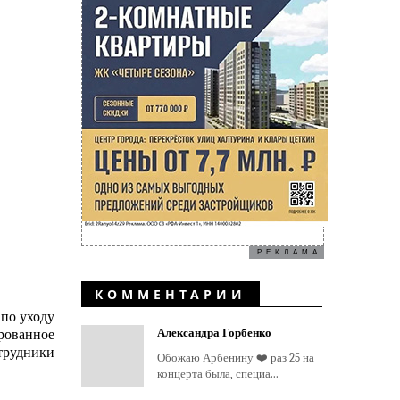
РЕКЛАМА
КОММЕНТАРИИ
 по уходу
Александра Горбенко
рованное
отрудники
Обожаю Арбенину ❤️ раз 25 на
концерта была, специа...