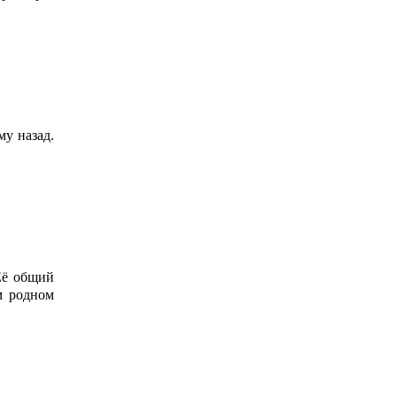
у назад.
Её общий
м родном