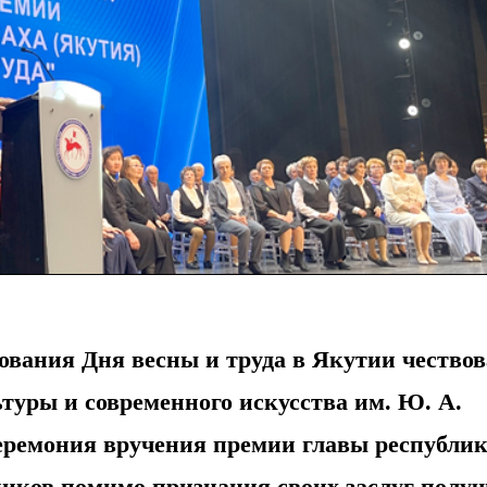
ования Дня весны и труда в Якутии чество
туры и современного искусства им. Ю. А.
еремония вручения премии главы республи
ников помимо признания своих заслуг полу