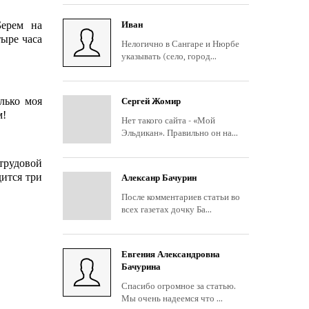
Берем на
Иван
тыре часа
Нелогично в Сангаре и Нюрбе
указывать (село, город...
лько моя
Сергей Жомир
м!
Нет такого сайта - «Мой
Эльдикан». Правильно он на...
трудовой
дится три
Алексанр Бачурин
После комментариев статьи во
всех газетах дочку Ба...
Евгения Александровна
Бачурина
Спасибо огромное за статью.
Мы очень надеемся что ...