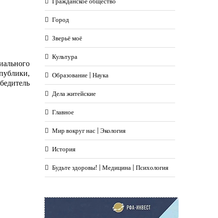
Гражданское общество
Город
Зверьё моё
Культура
иального
публики,
Образование | Наука
бедитель
Дела житейские
Главное
Мир вокруг нас | Экология
История
Будьте здоровы! | Медицина | Психология