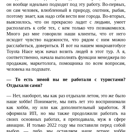
он вообще идеально подходит под эту работу. Во-первых,
он сам человек, влюбленный в природу, охотник, рыбак,
по­этому знает, как надо себя вести вне города. Во-вторых,
выяснилось, что он прекрасно ладит с людьми, умеет
располагать к себе тех, с кем только что познакомился.
Много раз мне говорили наши клиенты, что от него
исходит чувство надежности, что рядом с ним можно
расслабиться, довериться. И вот на нашем микроавтобусе
Toyota Hiace муж начал возить людей в этот тур. А я,
соответственно, начала выполнять функции менеджера по
продажам, маркетолога, помощника по всем вопросам,
человека на подхвате.
— То есть зимой вы не работали с туристами?
Отдыхали сами?
— Нет, наоборот, мы как раз отдыхали летом, это же было
наше хобби! Понимаете, мы пять лет это воспринимали
как хобби, ну или как дополнительный заработок. Я
оформила ИП, но мы также продолжили работать на
своих основных работах, я преподавала, муж в сфере
авиации. И только 2022 году мы поставили перед собой
выбор — либо мы оставляем наше летнее хобби