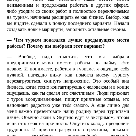
неизменным и продолжаем работать в других сферах,
либо уходим со своих работ и полностью переключаемся
на туризм, начинаем расширять ее как бизнес. Выбор, как
вы видите, сделали в пользу последнего варианта. Начали
создавать новые маршруты, заполнять остальные сезоны.
— Чем туризм показался лучше предыдущего места
работы? Почему вы выбрали этот вариант?
— Вообще, надо отметить, что мы выбрали
предпринимательство вместо работы по найму. Это
первое. И понимаете, работая в туризме, я ощущаю себя
нужной, наглядно вижу, как помогла моему туристу
перезагрузиться, скинуть напряжение. Это особый вид
бизнеса, когда тесно контактируешь с человеком и в конце
ощущаешь, как ты сделал его счастливым. Люди приходят
с туров воодушевленные, пишут приятные отзывы, это
наполняет радостью уже тебя самого. А еще лично для
меня важно презентовать нашу родину перед туристами
извне. Обыч­но люди в Якутию едут за экстримом, чтобы
испытать себя на прочность. Ощутить холод, преодолеть
трудности. И приятно разрушать стереотипы, показать
нашу республику дружелюбной, вкусной,