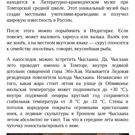
находится в Литературно-краеведческом музее при
Томторской средней школе. Этот уникальный музей был
создан местными учителями-краеведами и получил
широкую известность в России.
После этого можно порыбачить в Индигирке. Если
повезет, может выловить хариуса или валька. Валёк (он
же конёк, а на местном якутском языке — суру) относится
к семейству лососёвых, говорят, вкуснейшая рыба.
А напоследок можно встретить Чысхаана. Да, Чысхаан
лето проводит именно в Томторе, внутри ледяной
штольни священной горы Эбэ-Хая. Называется Ледовая
резиденция повелителя холода Чысхаана. Независимо от
того, какая жара стоит летом на улице (в Оймяконье
июльская температура может подниматься до +30 °C),
внутри подземной пещеры круглый год сохраняется
стабильная температура от -8 °С до -10 °С. Стены и
потолок коридоров покрыты огромными кристаллами
инея, а ледяные скульптуры в Тронном зале Чысхаана
летом абсолютно не тают. Так что в середине лета можно
чуточку поностальгировать о зиме.