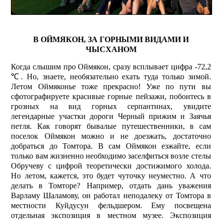
В ОЙМЯКОН, ЗА ГОРНЫМИ ВИДАМИ И
ЧЫСХАНОМ
Когда слышим про Оймякон, сразу всплывает цифра -72,2
℃. Но, знаете, необязательно ехать туда только зимой.
Летом Оймяконье тоже прекрасно! Уже по пути вы
сфотографируете красивые горные пейзажи, побоитесь в
грозных на вид горных серпантинах, увидите
легендарные участки дороги Черный прижим и Заячья
петля. Как говорят бывалые путешественники, в сам
поселок Оймякон можно и не доезжать, достаточно
добраться до Томтора. В сам Оймякон езжайте, если
только вам жизненно необходимо заселфиться возле стелы
Обручеву с цифрой теоретически достижимого холода.
Но летом, кажется, это будет чуточку неуместно. А что
делать в Томторе? Например, отдать дань уважения
Варламу Шаламову, он работал неподалеку от Томтора в
местности Куйдусун фельдшером. Ему посвещена
отдельная экспозиция в местном музее. Экспозиция