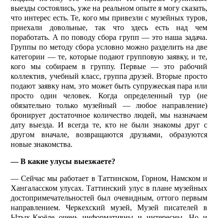
выезды состоялись, уже на реальном опыте я могу сказать,
что интерес есть. Те, кого мы привезли с музейных туров,
приехали довольные, так что здесь есть над чем
поработать. А по поводу сбора групп — это наша задача.
Группы по методу сбора условно можно разделить на две
категории — те, которые подают групповую заявку, и те,
кого мы собираем в группу. Первые — это рабочий
коллектив, учебный класс, группа друзей. Вторые просто
подают заявку нам, это может быть супружеская пара или
просто один человек. Когда определенный тур (не
обязательно только музейный — любое направление)
бронирует достаточное количество людей, мы назначаем
дату выезда. И всегда те, кто не были знакомы друг с
другом вначале, возвращаются друзьями, образуются
новые знакомства.
— В какие улусы выезжаете?
— Сейчас мы работает в Таттинском, Горном, Намском и
Хангаласском улусах. Таттинский улус в плане музейных
достопримечательностей был очевидным, оттого первым
направлением. Черкехский музей, Музей писателей в
Ытык-Кюёле очень информативны и интересны. Но и