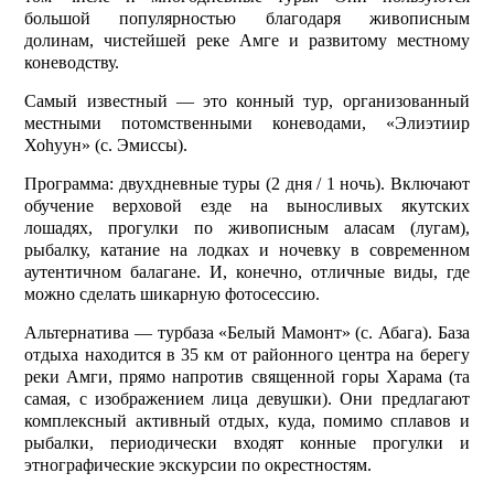
большой популярностью благодаря живописным
долинам, чистейшей реке Амге и развитому местному
коневодству.
Самый известный — это конный тур, организованный
местными потомственными коневодами, «Элиэтиир
Хоһуун» (с. Эмиссы).
Программа: двухдневные туры (2 дня / 1 ночь). Включают
обучение верховой езде на выносливых якутских
лошадях, прогулки по живописным аласам (лугам),
рыбалку, катание на лодках и ночевку в современном
аутентичном балагане. И, конечно, отличные виды, где
можно сделать шикарную фотосессию.
Альтернатива — турбаза «Белый Мамонт» (с. Абага). База
отдыха находится в 35 км от районного центра на берегу
реки Амги, прямо напротив священной горы Харама (та
самая, с изображением лица девушки). Они предлагают
комплексный активный отдых, куда, помимо сплавов и
рыбалки, периодически входят конные прогулки и
этнографические экскурсии по окрестностям.