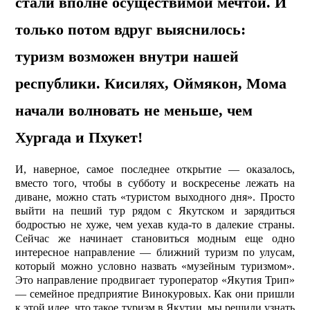
стали вполне осуществимой мечтой. И
только потом вдруг выяснилось:
туризм возможен внутри нашей
республики. Кисилях, Оймякон, Мома
начали волновать не меньше, чем
Хургада и Пхукет!
И, наверное, самое последнее открытие — оказалось,
вместо того, чтобы в субботу и воскресенье лежать на
диване, можно стать «туристом выходного дня». Просто
выйти на пеший тур рядом с Якутском и зарядиться
бодростью не хуже, чем уехав куда-то в далекие страны.
Сейчас же начинает становиться модным еще одно
интересное направление — ближний туризм по улусам,
который можно условно назвать «музейным туризмом».
Это направление продвигает туроператор «Якутия Трип»
— семейное предприятие Винокуровых. Как они пришли
к этой идее, что такое туризм в Якутии, мы решили узнать