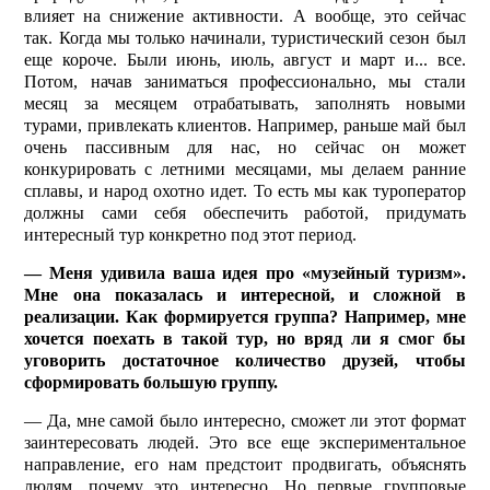
влияет на снижение активности. А вообще, это сейчас
так. Когда мы только начинали, туристический сезон был
еще короче. Были июнь, июль, август и март и... все.
Потом, начав заниматься профессионально, мы стали
месяц за месяцем отрабатывать, заполнять новыми
турами, привлекать клиентов. Например, раньше май был
очень пассивным для нас, но сейчас он может
конкурировать с летними месяцами, мы делаем ранние
сплавы, и народ охотно идет. То есть мы как туроператор
должны сами себя обеспечить работой, придумать
интересный тур конкретно под этот период.
— Меня удивила ваша идея про «музейный туризм».
Мне она показалась и интересной, и сложной в
реализации. Как формируется группа? Например, мне
хочется поехать в такой тур, но вряд ли я смог бы
уговорить достаточное количество друзей, чтобы
сформировать большую группу.
— Да, мне самой было интересно, сможет ли этот формат
заинтересовать людей. Это все еще экспериментальное
направление, его нам предстоит продвигать, объяснять
людям, почему это интересно. Но первые групповые