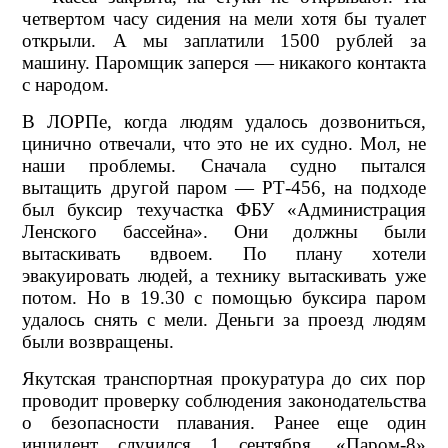
четвертом часу сидения на мели хотя бы туалет
открыли. А мы заплатили 1500 рублей за
машину. Паромщик заперся — никакого контакта
с народом.
В ЛОРПе, когда людям удалось дозвониться,
цинично отвечали, что это не их судно. Мол, не
наши проблемы. Сначала судно пытался
вытащить другой паром — РТ-456, на подходе
был буксир техучастка ФБУ «Администрация
Ленского бассейна». Они должны были
вытаскивать вдвоем. По плану хотели
эвакуировать людей, а технику вытаскивать уже
потом. Но в 19.30 с помощью буксира паром
удалось снять с мели. Деньги за проезд людям
были возвращены.
Якутская транспортная прокуратура до сих пор
проводит проверку соблюдения законодательства
о безопасности плавания. Ранее еще один
инцидент случился 1 сентября. «Паром-8»