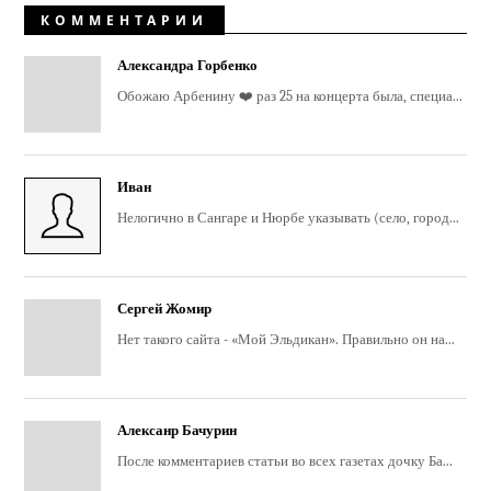
КОММЕНТАРИИ
Александра Горбенко
Обожаю Арбенину ❤️ раз 25 на концерта была, специа...
Иван
Нелогично в Сангаре и Нюрбе указывать (село, город...
Сергей Жомир
Нет такого сайта - «Мой Эльдикан». Правильно он на...
Алексанр Бачурин
После комментариев статьи во всех газетах дочку Ба...