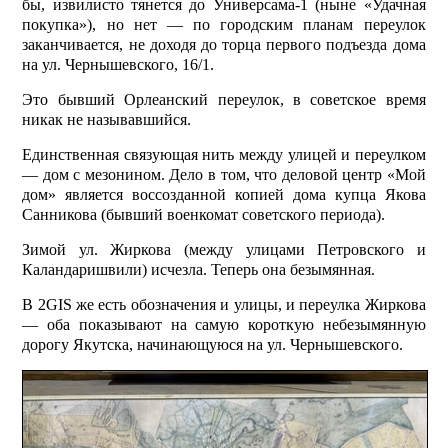
бы, извилисто тянется до Универсама-1 (ныне «Удачная
покупка»), но нет — по городским планам переулок
заканчивается, не доходя до торца первого подъезда дома
на ул. Чернышевского, 16/1.
Это бывший Орлеанский переулок, в советское время
никак не называвшийся.
Единственная связующая нить между улицей и переулком
— дом с мезонином. Дело в том, что деловой центр «Мой
дом» является воссозданной копией дома купца Якова
Санникова (бывший военкомат советского периода).
Зимой ул. Жиркова (между улицами Петровского и
Каландаришвили) исчезла. Теперь она безымянная.
В 2GIS же есть обозначения и улицы, и переулка Жиркова
— оба показывают на самую короткую небезымянную
дорогу Якутска, начинающуюся на ул. Чернышевского.