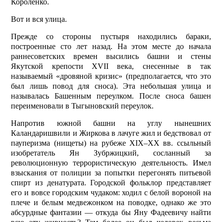
Короленко.
Вот и вся улица.
Прежде со стороны пустыря находились бараки,
построенные сто лет назад. На этом месте до начала
раннесоветских времен высились башни и стены
Якутской крепости XVII века, снесенные в так
называемый «дровяной кризис» (предполагается, что это
был лишь повод для сноса). Эта небольшая улица и
называлась Башенным переулком. После сноса башен
переименовали в Тыгыновский переулок.
Напротив южной башни на углу нынешних
Каландаришвили и Жиркова в лачуге жил и бедствовал от
пауперизма (нищеты) на рубеже XIX–ХХ вв. ссыльный
изобретатель Ян Зубржицкий, сосланный за
революционную террористическую деятельность. Имел
взыскания от полиции за попытки перегонять питьевой
спирт из денатурата. Городской фольк­лор представляет
его и вовсе городским чудаком: ходил с белой вороной на
плече и белым медвежонком на поводке, однако же это
абсурдные фантазии — откуда бы Яну Фадеевичу найти