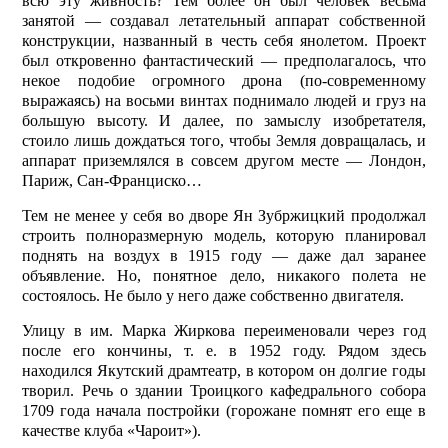
всю эту живность? Тем более он был человек весьма
занятой — создавал летательный аппарат собственной
конструкции, названный в честь себя янолетом. Проект
был откровенно фантастический — предполагалось, что
некое подобие огромного дрона (по-современному
выражаясь) на восьми винтах поднимало людей и груз на
большую высоту. И далее, по замыслу изобретателя,
стоило лишь дождаться того, чтобы Земля довращалась, и
аппарат приземлялся в совсем другом месте — Лондон,
Париж, Сан-Франциско…
Тем не менее у себя во дворе Ян Зубржицкий продолжал
строить полноразмерную модель, которую планировал
поднять на воздух в 1915 году — даже дал заранее
объявление. Но, понятное дело, никакого полета не
состоялось. Не было у него даже собственно двигателя.
Улицу в им. Марка Жиркова переименовали через год
после его кончины, т. е. в 1952 году. Рядом здесь
находился Якутский драмтеатр, в котором он долгие годы
творил. Речь о здании Троицкого кафедрального собора
1709 года начала постройки (горожане помнят его еще в
качестве клуба «Чароит»).