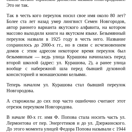
Это не так.
Так в честь кого пере­улок носил свое имя около 80 лет?
Более ста лет назад умер лингвист Семен Новгородов,
автор раннего варианта якутского алфавита, на котором
массово выходили книги на якутском языке. Безымянный
переулок назвали в 1925 году в честь него. Название
сохранилось до 2000-х гг., но в связи с исчезновением
домов с этим адресом некоторое время переулок был
безымянным — ведь улица Курашова начиналась перед
второй школой (адрес: ул. Курашова, 2), а ранее улица
вообще с набережной шла перед бывшей духовной
консисторией и монашескими кельями.
Теперь началом ул. Курашова стал бывший переулок
Новгородова.
А старожилы до сих пор часто ошибочно считают этот
отрезок переулком Новгородова.
В начале 80-х гг. имя Ф. Попова стала носить часть ул.
Лермонтова от пер. Энергетиков и до ул. Дзержинского.
До этого момента улицей Федора Попова называли с 1944