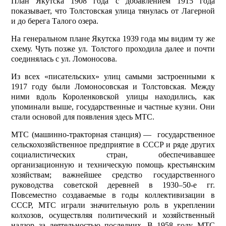
План Якутска 1908 года с добавлением 1915 года
показывает, что Толстовская улица тянулась от Лагерной
и до берега Талого озера.
На генеральном плане Якутска 1939 года мы видим ту же
схему. Чуть позже ул. Толстого проходила далее и почти
соединялась с ул. Ломоносова.
Из всех «писательских» улиц самыми застроенными к
1917 году были Ломоносовская и Толстовская. Между
ними вдоль Короленковской улицы находились, как
упоминали выше, государственные и частные кузни. Они
стали основой для появления здесь МТС.
МТС (машинно-тракторная станция) — государственное
сельскохозяйственное предприятие в СССР и ряде других
социалистических стран, обеспечивавшее
организационную и техническую помощь крестьянским
хозяйствам; важнейшее средство государственного
руководства советской деревней в 1930–50-е гг.
Повсеместно создаваемые в годы коллективизации в
СССР, МТС играли значительную роль в укреплении
колхозов, осуществляя политический и хозяйственный
надзор за деятельностью последних. В 1958 году МТС