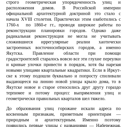
строго геометрическая упорядоченность улиц и
расположения домов. В Российской империи
официальной архитектурной доктриной это стало с
начала XVIII столетия. Практически этим озаботились с
1760-х по 1860-е гг., проводя широкие работы по
реконструкции планировки городов. Однако даже
радикальная реконструкция не могла не учитывать
сложившиеся иррегулярные реалии хаотически
застроенных восточносибирских городов, а именно
Якутска. Правление области при помощи
градостроителей старалось вовсю все эти глухие переулки
и кривые улочки привести в порядок, хотя бы нарезая
новыми улицами квартальные квадратики. Если в Иркут­
ске к этому подошли буквально и попросту спиливали
выдающееся на линию новой улицы крыло дома, то в
Якутске новое и старое относились друг другу гораздо
терпимее и потому процесс выпрямления улиц и
геометрически правильных кварталов шел тяжело.
До образования улиц горожане искали адреса по
косвенным признакам, приметным ориентирам —
природным и архитектурным. Именно поэтому
появились первые улицы с названиями — Набережная,