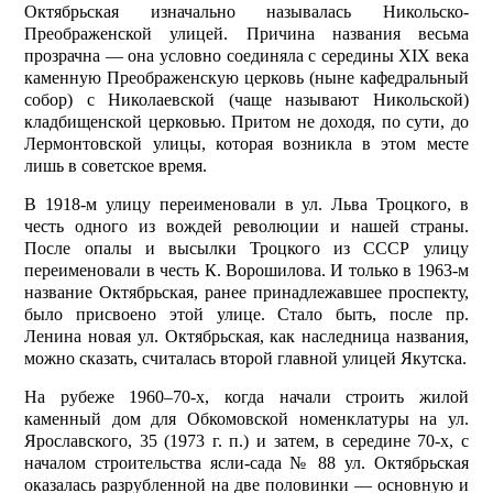
Октябрьская изначально называлась Никольско-
Преображенской улицей. Причина названия весьма
прозрачна — она условно со­единяла с середины XIX века
каменную Преображенскую церковь (ныне кафедральный
собор) с Николаевской (чаще называют Никольской)
кладбищенской церковью. Притом не доходя, по сути, до
Лермонтовской улицы, которая возникла в этом месте
лишь в советское время.
В 1918-м улицу переименовали в ул. Льва Троцкого, в
честь одного из вождей революции и нашей страны.
После опалы и высылки Троцкого из СССР улицу
переименовали в честь К. Ворошилова. И только в 1963-м
название Октябрьская, ранее принадлежавшее проспекту,
было присвоено этой улице. Стало быть, после пр.
Ленина новая ул. Октябрьская, как наследница названия,
можно сказать, считалась второй главной улицей Якутска.
На рубеже 1960–70-х, когда начали строить жилой
каменный дом для Обкомовской номенклатуры на ул.
Ярославского, 35 (1973 г. п.) и затем, в середине 70-х, с
началом строительства ясли-сада № 88 ул. Октябрьская
оказалась разруб­ленной на две половинки — основную и