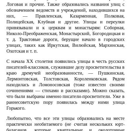
Логовая и прочие. Также образовались названия улиц с
обозначением ведомств и учреждений, находившихся на
них, — Правленская, Казарменная, Полковая,
Полицейская, Клубная и другие. Улицы и переулки
привязывали и к церквам и монастырям: Соборная,
Николо-Преображенская, Монастырский, Богородицкая и
т. д. Трактовые дороги, берущие начало в городских
улицах, таких как Иркутская, Вилюйская, Мархинская,
Охотская и т. п.
С начала ХХ столетия по­явились улицы в честь русских
писателей-классиков, служившие делу просветительства в
краю дремучей необразованности, — Пушкинская,
Лермонтовская, Толстовская, Короленковская. Рядом
находилась и Ломоносовская (тоже известен своими
сочинениями — стихами и рассказами). Можно сказать,
что были выбраны именно писатели-просветители. Уже в
раннесоветскую пору появилась между ними улица
Горького.
Любопытно, что все эти улицы образовались на месте
практически необитаемого (не считая нескольких юрт-
балаганов, которые квартальные и околоточные