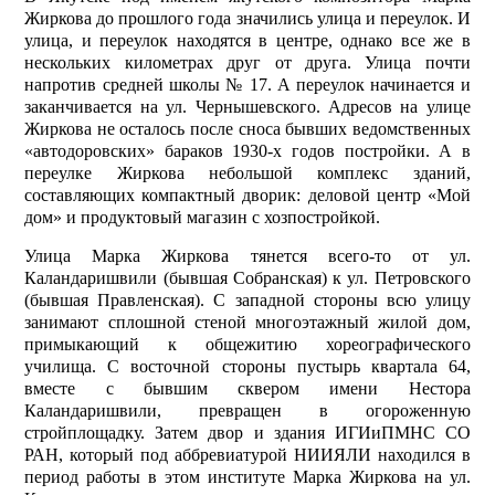
Жиркова до прошлого года значились улица и переулок. И
улица, и переулок находятся в центре, однако все же в
нескольких километрах друг от друга. Улица почти
напротив средней школы № 17. А переулок начинается и
заканчивается на ул. Чернышевского. Адресов на улице
Жиркова не осталось после сноса бывших ведомственных
«автодоровских» бараков 1930-х годов постройки. А в
переулке Жиркова небольшой комплекс зданий,
составляющих компактный дворик: деловой центр «Мой
дом» и продуктовый магазин с хозпостройкой.
Улица Марка Жиркова тянется всего-то от ул.
Каландаришвили (бывшая Собранская) к ул. Петровского
(бывшая Правленская). С западной стороны всю улицу
занимают сплошной стеной многоэтажный жилой дом,
примыкающий к общежитию хореографического
училища. С восточной стороны пустырь квартала 64,
вместе с бывшим сквером имени Нестора
Каландаришвили, превращен в огороженную
стройплощадку. Затем двор и здания ИГИиПМНС СО
РАН, который под аббревиатурой НИИЯЛИ находился в
период работы в этом институте Марка Жиркова на ул.