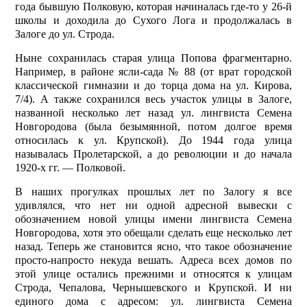
года бывшую Полковую, которая начиналась где-то у 26-й
школы и доходила до Сухого Лога и продолжалась в
Залоге до ул. Строда.
Ныне сохранилась старая улица Попова фрагментарно.
Например, в районе ясли-сада № 88 (от врат городской
классической гимназии и до торца дома на ул. Кирова,
7/4). А также сохранился весь участок улицы в Залоге,
названной несколько лет назад ул. лингвиста Семена
Новгородова (была безымянной, потом долгое время
относилась к ул. Крупской). До 1944 года улица
называлась Пролетарской, а до революции и до начала
1920-х гг. — Полковой.
В наших прогулках прошлых лет по Залогу я все
удивлялся, что нет ни одной адрес­ной вывески с
обозначением новой улицы имени лингвиста Семена
Новгородова, хотя это обещали сделать еще несколько лет
назад. Теперь же становится ясно, что такое обозначение
просто-напросто некуда вешать. Адреса всех домов по
этой улице остались прежними и относятся к улицам
Строда, Чепалова, Чернышевского и Крупской. И ни
единого дома с адресом: ул. лингвиста Семена