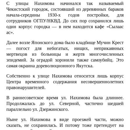
С улицы Нахимова начинался так называемый
Чекистский городок, состоявший из деревянных бараков
начала-середины 1930-х годов постройки, для
сотрудников ОГПУ/НКВД. До сих пор сохранился лишь
один корпус городка — в нем находится кафе «Сылаас
ас».
Далее возле Японского дома было кладбище Мучин Крест
— погост для небогатых, нищих, неприкаянных
мертвецов из больницы и жертв многочисленных
эпидемий. За оградой хоронили также самоубийц. Это
самая окраина дореволюционного Якутска.
Собственно к улице Нахимова относится лишь корпус
Центра временного содержания несовершеннолетних
правонарушителей.
В раннесоветское время ул. Нахимова была длиннее.
Продолжалась до ул. Северной, частично шедшей
параллельно ул. Дзержинского.
Ныне ул. Нахимова в виде проезжей части, можно
сказать, не сохранилась. И потому тоже претендует на