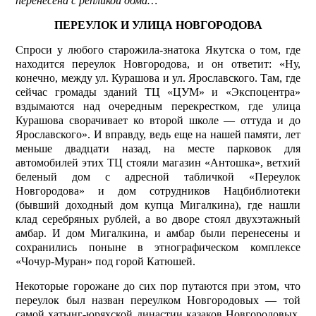
перенесена с репликой дома…
ПЕРЕУЛОК И УЛИЦА НОВГОРОДОВА
Спроси у любого старожила-знатока Якутска о том, где
находится пере­улок Новгородова, и он ответит: «Ну,
конечно, между ул. Курашова и ул. Ярославского. Там, где
сейчас громады зданий ТЦ «ЦУМ» и «Экспоцентра»
вздымаются над очередным перекрестком, где улица
Курашова сворачивает ко второй школе — оттуда и до
Ярославского». И вправду, ведь еще на нашей памяти, лет
меньше двадцати назад, на месте парковок для
автомобилей этих ТЦ стояли магазин «Антошка», ветхий
беленый дом с адресной таб­личкой «Переулок
Новгородова» и дом сотрудников Нацбиблиотеки
(бывший доходный дом купца Мигалкина), где нашли
клад сереб­ряных рублей, а во дворе стоял двухэтажный
амбар. И дом Мигалкина, и амбар были перенесены и
сохранились поныне в этнографическом комплексе
«Чочур-Муран» под горой Катюшей.
Некоторые горожане до сих пор путаются при этом, что
переулок был назван переулком Новгородовых — той
самой хатынг-юряхской династии казаков Новгородовых.