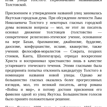
Толстовской.
Присвоением и утверждением названий улиц занималась
Якутская городская дума. При обсуждении личности Льва
Николаевича Толстого у некоторых гласных городской
думы возникли вопросы — мол, не этот ли писатель
основал движение толстовцев (толстовство —
синкретичное религиозно-этическое учение, основанное
на вере Бахаи, брахманизме, джайнизме, буддизме,
даосизме, конфуцианстве, исламе, квакерстве, также
учениях философов-моралистов — Сократа, поздних
стоиков, Канта, Шопенгауэра), отрицал воскресение
Христа и воспринимал христианство лишь в качестве
устаревшего этического течения. Этими гласными была
предпринята попытка отклонить кандидатуру Толстого в
номинации названия новой улицы. Однако же
большинство глас­ных оказались более прогрессивных
взглядов, мол, это великий писатель, автор романа
«Война и мир», и потому достоин присвоения его
фамилии одной из улиц Якутска. Большинством голосов
было принято положительное решение.