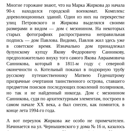
Многие горожане знают, что на Марка Жиркова до начала
90-х находился городской военкомат. Комплекс
дореволюционных зданий. Один из них на перекрестке
улиц Петровского и Жиркова выделялся своими
размерами и видом — дом с мезонином. На некоторых
старых фотографиях распространена неправильная
подпись — дом Павлова. Видимо, Павлов жил здесь уже
в советское время. Изначально дом принадлежал
булунскому купцу Якову Федоровичу Санникову,
предположительно внуку того самого Якова Авраамовича
Санникова, который в 1811-м­ году с северной
оконечности о. Котельный показал в подзорную трубу
русскому путешественнику Матвею Геденштрому
призрачные очертания таинственного острова, ставшего
предметом поисков последующих поколений полярников,
но так и не найденный никогда. Дом с мезонином
Санникова, судя по архитектурным элементам, построен в
самом начале ХХ века, а был снесен, как помнится, в
конце лета 1994-го года.
А вот переулок Жиркова же особо не примечателен.
Начинается на ул. Чернышевского у дома № 16 и, казалось