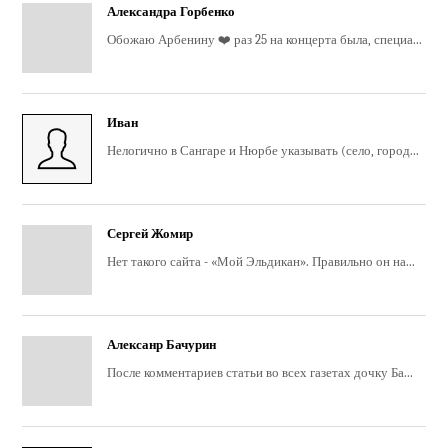
Александра Горбенко
Обожаю Арбенину ❤️ раз 25 на концерта была, специа...
Иван
Нелогично в Сангаре и Нюрбе указывать (село, город...
Сергей Жомир
Нет такого сайта - «Мой Эльдикан». Правильно он на...
Алексанр Бачурин
После комментариев статьи во всех газетах дочку Ба...