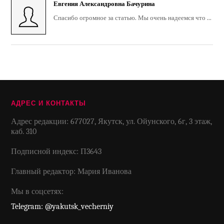
Евгения Александровна Бачурина
Спасибо огромное за статью. Мы очень надеемся что ...
АДРЕС И КОНТАКТЫ
Адрес редакции: 677027, Якутск, ул. Ойунского, 6г, 3 этаж,
каб. 310
Подписной индекс: П3643
Главный редактор: Мария Иванова
Мы в соцсетях:
Telegram: @yakutsk_vecherniy