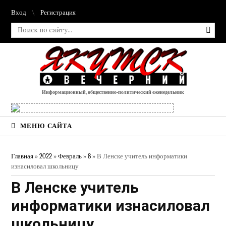
Вход
Регистрация
Информационный, общественно-политический еженедельник
МЕНЮ САЙТА
Главная
»
2022
»
Февраль
»
8
» В Ленске учитель информатики
изнасиловал школьницу
В Ленске учитель
информатики изнасиловал
школьницу