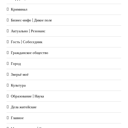
Криминал
Бизнес-инфо | Дикое поле
Актуально | Резонанс
Гость | Собеседник
Гражданское общество
Город
Зверьё моё
Культура
Образование | Наука
Дела житейские
Главное