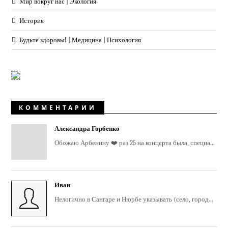
Мир вокруг нас | Экология
История
Будьте здоровы! | Медицина | Психология
КОММЕНТАРИИ
Александра Горбенко
Обожаю Арбенину ❤️ раз 25 на концерта была, специа...
Иван
Нелогично в Сангаре и Нюрбе указывать (село, город...