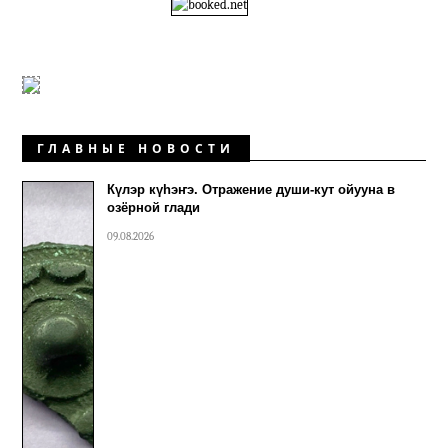
ГЛАВНЫЕ НОВОСТИ
Күлэр күhэҥэ. Отражение души-кут ойууна в
озёрной глади
09.08.2026