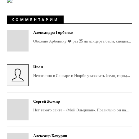
КОММЕНТАРИИ
Александра Горбенко
Обожаю Арбенину ❤️ раз 25 на концерта была, специа...
Иван
Нелогично в Сангаре и Нюрбе указывать (село, город...
Сергей Жомир
Нет такого сайта - «Мой Эльдикан». Правильно он на...
Алексанр Бачурин