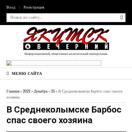
Вход
Регистрация
Информационный, общественно-политический еженедельник
МЕНЮ САЙТА
Главная
»
2022
»
Декабрь
»
25
» В Среднеколымске Барбос спас своего
хозяина
В Среднеколымске Барбос
спас своего хозяина