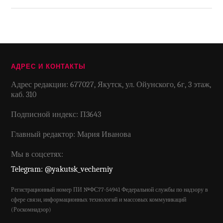
АДРЕС И КОНТАКТЫ
Адрес редакции: 677027, Якутск, ул. Ойунского, 6г, 3 этаж,
каб. 310
Подписной индекс: П3643
Главный редактор: Мария Иванова
Мы в соцсетях:
Telegram: @yakutsk_vecherniy
Регистрационный номер ПИ №ФС77-54941 Федеральной службы по надзору в
сфере связи, информационных технологий и массовых коммуникаций
(Роскомнадзор)