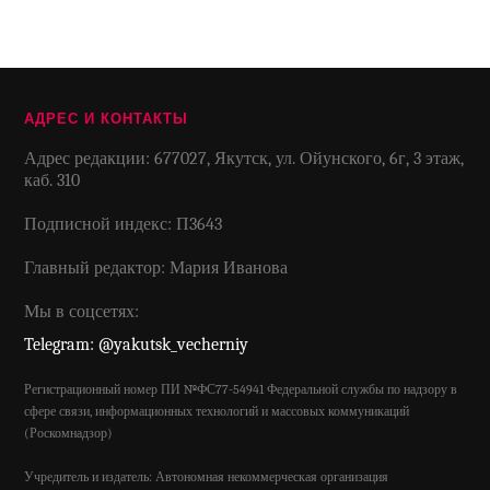
АДРЕС И КОНТАКТЫ
Адрес редакции: 677027, Якутск, ул. Ойунского, 6г, 3 этаж,
каб. 310
Подписной индекс: П3643
Главный редактор: Мария Иванова
Мы в соцсетях:
Telegram: @yakutsk_vecherniy
Регистрационный номер ПИ №ФС77-54941 Федеральной службы по надзору в
сфере связи, информационных технологий и массовых коммуникаций
(Роскомнадзор)
Учредитель и издатель: Автономная некоммерческая организация