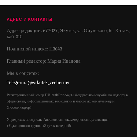
АДРЕС И КОНТАКТЫ
Адрес редакции: 677027, Якутск, ул. Ойунского, 6г, 3 этаж,
каб. 310
Подписной индекс: П3643
Главный редактор: Мария Иванова
Мы в соцсетях:
Telegram: @yakutsk_vecherniy
Регистрационный номер ПИ №ФС77-54941 Федеральной службы по надзору в
сфере связи, информационных технологий и массовых коммуникаций
(Роскомнадзор)
Учредитель и издатель: Автономная некоммерческая организация
«Редакционная группа «Якутск вечерний»