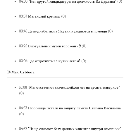
04:30
"Нет другой кандидатуры на должность Ил Дархана"
(0)
03:57
Маганский крепыш
(0)
03:46
Дети-диабетики в Якутии нуждаются в помощи
(0)
03:25
Виртуальный музей горожан - 9
(0)
03:04
Где отдохнуть в Якутии летом?
(0)
14 Мая, Суббота
16:08
"Мы отстаем от скачек шейхов лет на десять, наверное"
(0)
04:57
Нюрбинцы встали на защиту памяти Степана Васильева
(0)
04:37
"Чаще сливают базу данных клиентов внутри компании"