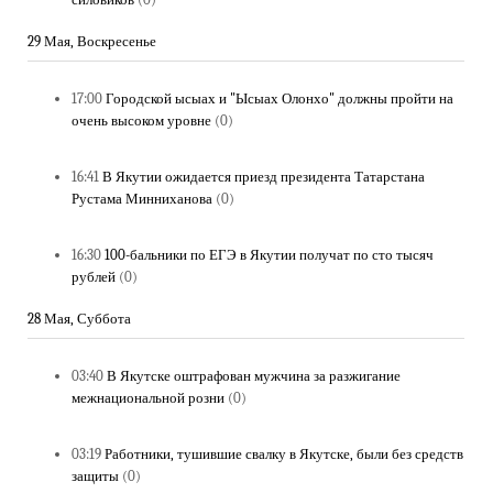
29 Мая, Воскресенье
17:00
Городской ысыах и "Ысыах Олонхо" должны пройти на
очень высоком уровне
(0)
16:41
В Якутии ожидается приезд президента Татарстана
Рустама Минниханова
(0)
16:30
100-бальники по ЕГЭ в Якутии получат по сто тысяч
рублей
(0)
28 Мая, Суббота
03:40
В Якутске оштрафован мужчина за разжигание
межнациональной розни
(0)
03:19
Работники, тушившие свалку в Якутске, были без средств
защиты
(0)