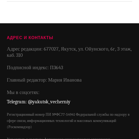
АДРЕС И КОНТАКТЫ
Адрес редакции: 677027, Якутск, ул. Ойунского, 6г, 3 этаж,
каб. 310
Подписной индекс: П3643
Главный редактор: Мария Иванова
Мы в соцсетях:
Telegram: @yakutsk_vecherniy
Регистрационный номер ПИ №ФС77-54941 Федеральной службы по надзору в
сфере связи, информационных технологий и массовых коммуникаций
(Роскомнадзор)