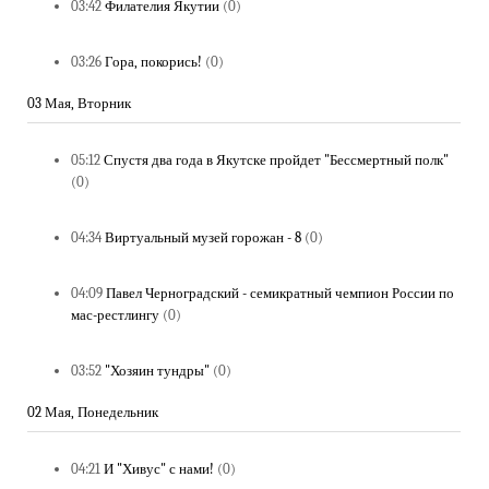
03:42
Филателия Якутии
(0)
03:26
Гора, покорись!
(0)
03 Мая, Вторник
05:12
Спустя два года в Якутске пройдет "Бессмертный полк"
(0)
04:34
Виртуальный музей горожан - 8
(0)
04:09
Павел Черноградский - семикратный чемпион России по
мас-рестлингу
(0)
03:52
"Хозяин тундры"
(0)
02 Мая, Понедельник
04:21
И "Хивус" с нами!
(0)