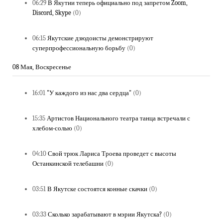
06:29
В Якутии теперь официально под запретом Zoom,
Discord, Skype
(0)
06:15
Якутские дзюдоисты демонстрируют
суперпрофессиональную борьбу
(0)
08 Мая, Воскресенье
16:01
"У каждого из нас два сердца"
(0)
15:35
Артистов Национального театра танца встречали с
хлебом-солью
(0)
04:10
Свой трюк Лариса Троева проведет с высоты
Останкинской телебашни
(0)
03:51
В Якутске состоятся конные скачки
(0)
03:33
Сколько зарабатывают в мэрии Якутска?
(0)