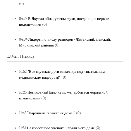
(0)
04:22
В Якутии обнаружены жуки, поедающие первые
подснежники
(0)
04:04
Лидеры по числу разводов - Жиганский, Ленский,
Мирнинский районы
(0)
13 Мая, Пятница
16:52
"Все якутские дети-инвалиды под тщательным
медицинским надзором!"
(0)
16:25
Невиновный Бало не может добиться моральной
компенсации
(0)
11:48
"Нарушена геометрия дома!"
(0)
11:31
На известного ученого напали в его доме
(3)