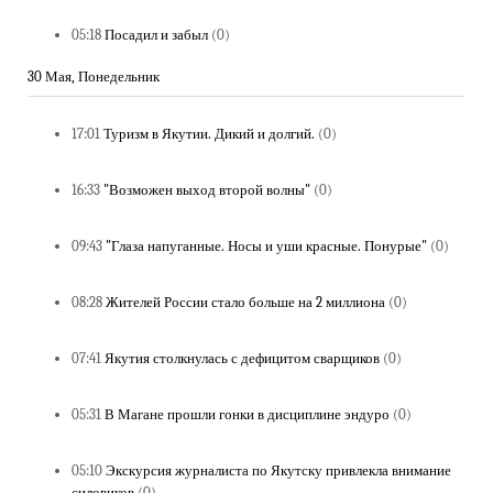
05:18
Посадил и забыл
(0)
30 Мая, Понедельник
17:01
Туризм в Якутии. Дикий и долгий.
(0)
16:33
"Возможен выход второй волны"
(0)
09:43
"Глаза напуганные. Носы и уши красные. Понурые"
(0)
08:28
Жителей России стало больше на 2 миллиона
(0)
07:41
Якутия столкнулась с дефицитом сварщиков
(0)
05:31
В Магане прошли гонки в дисциплине эндуро
(0)
05:10
Экскурсия журналиста по Якутску привлекла внимание
силовиков
(0)