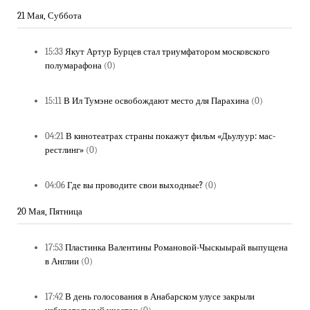
21 Мая, Суббота
15:33
Якут Артур Бурцев стал триумфатором московского
полумарафона
(0)
15:11
В Ил Тумэне освобождают место для Парахина
(0)
04:21
В кинотеатрах страны покажут фильм «Дьулу­ур: мас-
рестлинг»
(0)
04:06
Где вы проводите свои выходные?
(0)
20 Мая, Пятница
17:53
Пластинка Валентины Романовой-Чыскыырай выпущена
в Англии
(0)
17:42
В день голосования в Анабарском улусе закрыли