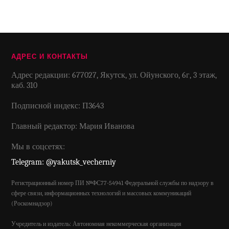
АДРЕС И КОНТАКТЫ
Адрес редакции: 677027, Якутск, ул. Ойунского, 6г, 3 этаж,
каб. 310
Подписной индекс: П3643
Главный редактор: Мария Иванова
Мы в соцсетях:
Telegram: @yakutsk_vecherniy
Регистрационный номер ПИ №ФС77-54941 Федеральной службы по надзору в
сфере связи, информационных технологий и массовых коммуникаций
(Роскомнадзор)
Учредитель и издатель: Автономная некоммерческая организация