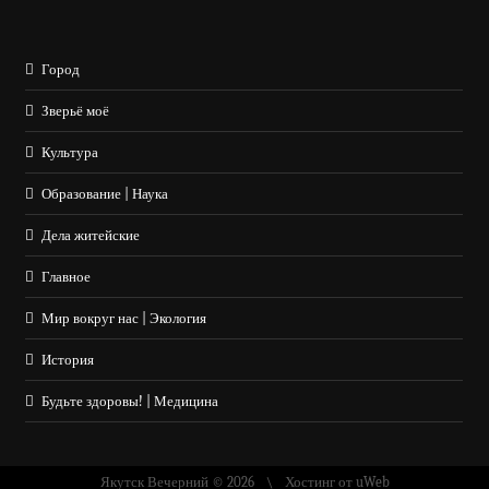
Город
Зверьё моё
Культура
Образование | Наука
Дела житейские
Главное
Мир вокруг нас | Экология
История
Будьте здоровы! | Медицина
Якутск Вечерний © 2026
Хостинг от
uWeb