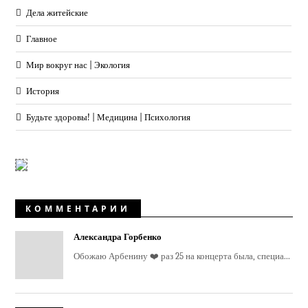
Дела житейские
Главное
Мир вокруг нас | Экология
История
Будьте здоровы! | Медицина | Психология
КОММЕНТАРИИ
Александра Горбенко
Обожаю Арбенину ❤️ раз 25 на концерта была, специа...