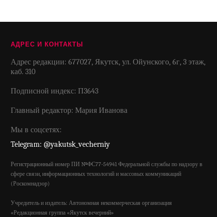
АДРЕС И КОНТАКТЫ
Адрес редакции: 677027, Якутск, ул. Ойунского, 6г, 3 этаж,
каб. 310
Подписной индекс: П3643
Главный редактор: Мария Иванова
Мы в соцсетях:
Telegram: @yakutsk_vecherniy
Регистрационный номер ПИ №ФС77-54941 Федеральной службы по надзору в
сфере связи, информационных технологий и массовых коммуникаций
(Роскомнадзор)
Учредитель и издатель: Автономная некоммерческая организация
«Редакционная группа «Якутск вечерний»