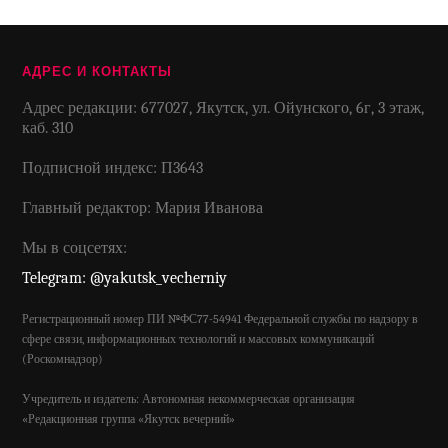
АДРЕС И КОНТАКТЫ
Адрес редакции: 677027, Якутск, ул. Ойунского, 6г, 3 этаж,
каб. 310
Подписной индекс: П3643
Главный редактор: Мария Иванова
Мы в соцсетях:
Telegram: @yakutsk_vecherniy
Регистрационный номер ПИ №ФС77-54941 Федеральной службы по надзору в
сфере связи, информационных технологий и массовых коммуникаций
(Роскомнадзор)
Учредитель и издатель: Автономная некоммерческая организация
«Редакционная группа «Якутск вечерний»