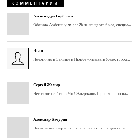
КОММЕНТАРИИ
Александра Горбенко
Обожаю Арбенину ❤️ раз 25 на концерта была, специа...
Иван
Нелогично в Сангаре и Нюрбе указывать (село, город...
Сергей Жомир
Нет такого сайта - «Мой Эльдикан». Правильно он на...
Алексанр Бачурин
После комментариев статьи во всех газетах дочку Ба...