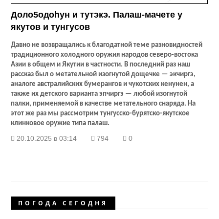
Доло5одоhун и тутэкэ. Палаш-мачете у
якутов и тунгусов
Давно не возвращались к благодатной теме разновидностей
традиционного холодного оружия народов северо-востока
Азии в общем и Якутии в частности. В последний раз наш
рассказ был о метательной изогнутой дощечке — экчиргэ,
аналоге австралийских бумерангов и чукотских кенунен, а
также их детского варианта эпчиргэ — любой изогнутой
палки, применяемой в качестве метательного снаряда. На
этот же раз мы рассмотрим тунгусско-бурятско-якутское
клинковое оружие типа палаш.
20.10.2025 в 03:14
794
0
ПОГОДА СЕГОДНЯ