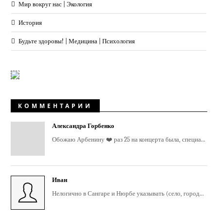
Мир вокруг нас | Экология
История
Будьте здоровы! | Медицина | Психология
КОММЕНТАРИИ
Александра Горбенко
Обожаю Арбенину ❤️ раз 25 на концерта была, специа...
Иван
Нелогично в Сангаре и Нюрбе указывать (село, город...