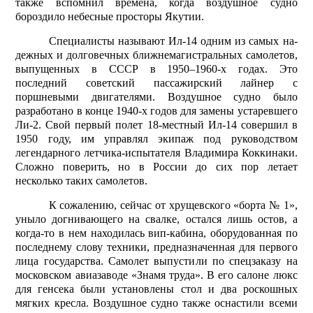
также вспомнил времена, когда воздушное судно
бороздило небесные просторы Якутии.
Специалисты называют Ил-14 одним из самых на­
дежных и долговечных ближнемагистральных самолетов,
выпущенных в СССР в 1950–1960-х годах. Это
последний советский пассажирский лайнер с
поршневыми двигателями. Воздушное судно было
разработано в конце 1940-х годов для замены устаревшего
Ли-2. Свой первый полет 18-местный Ил-14 совершил в
1950 году, им управлял экипаж под руководством
легендарного летчика-испытателя Владимира Коккинаки.
Сложно поверить, но в России до сих пор летает
несколько таких самолетов.
К сожалению, сейчас от хрущевского «борта № 1»,
уныло догнивающего на свалке, остался лишь остов, а
когда-то в нем находилась вип-кабина, оборудованная по
последнему слову техники, предназначенная для первого
лица государства. Самолет выпустили по спецзаказу на
московском авиазаводе «Знамя труда». В его салоне люкс
для генсека были установлены стол и два рос­кошных
мягких кресла. Воздушное судно также оснастили всеми