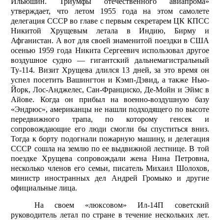
Илью­шин. Триумфы отечественного авиапрома»
утверждает, что летом 1955 года на этом самолете
делегация СССР во главе с первым секретарем ЦК КПСС
Никитой Хрущевым летала в Индию, Бирму и
Афганистан. А вот для своей знаменитой поездки в США
осенью 1959 года Никита Сергеевич использовал другое
воздушное судно — гигантский дальнемагистральный
Ту-114. Визит Хрущева длился 13 дней, за это время он
успел посетить Вашингтон и Кэмп-Дэвид, а также Нью-
Йорк, Лос-Анджелес, Сан-Франциско, Де-Мойн и Эймс в
Айове. Когда он прибыл на военно-воздушную базу
«Эндрюс», американцы не нашли подходящего по высоте
передвижного трапа, по которому генсек и
сопровождающие его люди смогли бы спуститься вниз.
Тогда к борту подогнали пожарную машину, и делегация
СССР сошла на землю по ее выдвижной лестнице. В той
поездке Хрущева сопровождали жена Нина Петровна,
несколько членов его семьи, писатель Михаил Шолохов,
министр иностранных дел Андрей Громыко и другие
официальные лица.
На своем «люксовом» Ил-14П советский
руководитель летал по стране в течение нескольких лет.