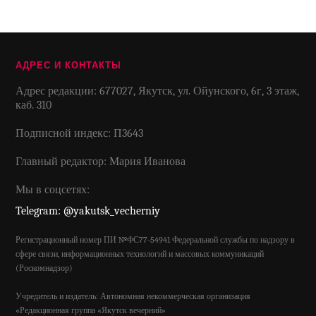
АДРЕС И КОНТАКТЫ
Адрес редакции: 677027, Якутск, ул. Ойунского, 6г, 3 этаж,
каб. 310
Подписной индекс: П3643
Главный редактор: Мария Иванова
Мы в соцсетях:
Telegram: @yakutsk_vecherniy
Регистрационный номер ПИ №ФС77-54941 Федеральной службы по надзору в
сфере связи, информационных технологий и массовых коммуникаций
(Роскомнадзор)
Учредитель и издатель: Автономная некоммерческая организация
«Редакционная группа «Якутск вечерний»