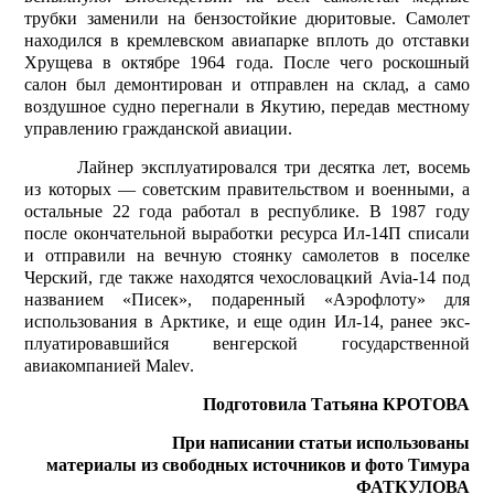
трубки заменили на бензостойкие дюритовые. Самолет
находился в кремлевском авиапарке вплоть до отставки
Хрущева в октябре 1964 года. После чего роскошный
салон был демонтирован и отправлен на склад, а само
воздушное судно перегнали в Якутию, передав местному
управлению гражданской авиации.
Лайнер эксплуатировался три десятка лет, восемь
из которых — советским правительством и военными, а
остальные 22 года работал в республике. В 1987 году
после окончательной выработки ресурса Ил-14П списали
и отправили на вечную стоянку самолетов в поселке
Черский, где также находятся чехословацкий
Avia
-14 под
названием «Писек», подаренный «Аэрофлоту» для
использования в Арктике, и еще один Ил-14, ранее экс­
плуатировавшийся венгерской государственной
авиакомпанией
Malev
.
Подготовила Татьяна КРОТОВА
При написании статьи использованы
материалы из свободных источников и фото Тимура
ФАТКУЛОВА