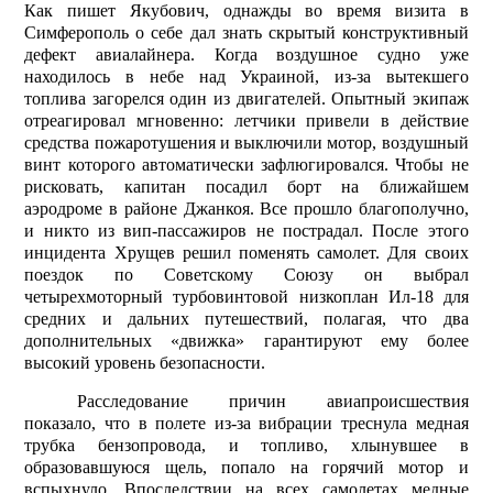
Как пишет Якубович, однажды во время визита в
Симферополь о себе дал знать скрытый конструктивный
дефект авиалайнера. Когда воздушное судно уже
находилось в небе над Украиной, из-за вытекшего
топлива загорелся один из двигателей. Опытный экипаж
отреагировал мгновенно: летчики привели в действие
средства пожаротушения и выключили мотор, воздушный
винт которого автоматически зафлюгировался. Чтобы не
рисковать, капитан посадил борт на ближайшем
аэродроме в районе Джанкоя. Все прошло благополучно,
и никто из вип-пассажиров не пострадал. После этого
инцидента Хрущев решил поменять самолет. Для своих
поездок по Советскому Союзу он выбрал
четырехмоторный турбовинтовой низкоплан Ил-18 для
средних и дальних путешествий, полагая, что два
дополнительных «движка» гарантируют ему более
высокий уровень безопасности.
Расследование причин авиапроисшествия
показало, что в полете из-за вибрации треснула медная
трубка бензопровода, и топливо, хлынувшее в
образовавшуюся щель, попало на горячий мотор и
вспыхнуло. Впоследствии на всех самолетах медные