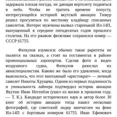
задержала плохая погода, не дающая вертолету подняться
в небо. Чтобы не тратить времени попусту,
интересующийся историей якутской авиации Тимур
решил прогуляться по местному кладбищу списанных
самолетов. Интерес мужчины вызвал старенький Ил-14П,
выпущенный в середине пятидесятых годов прошлого
столетия. На его ржавом фюзеляже сохранился номер —
СССР 61755.
Фаткулов изумился: обычно такие раритеты не
пылятся на свалках, а стоят на постаментах в районе
провинциальных аэропортов. Сделав фото и видео
воздушного судна, Фаткулов разослал их
авиаспециалистам. Каково же было его удивление, когда
выяснилось, что этот винтажный «аристократ» — личный
самолет Никиты Хрущева. Одним из первых подлинность
и уникальность лайнера подтвердил историк авиации
Якутии Иван Негенб­ля (ушел из жизни в прошлом году.
— Т. К.). Кандидат исторических наук и автор более 30
книг об истории авиации тогда нашел несколько
фотографий, где советский лидер запечатлен на фоне
Ил-14П с бортовым номером 61755. Иван Ефимович