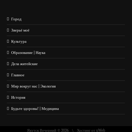
Город
Зверьё моё
Культура
Образование | Наука
Дела житейские
Главное
Мир вокруг нас | Экология
История
Будьте здоровы! | Медицина
Якутск Вечерний © 2026
Хостинг от
uWeb