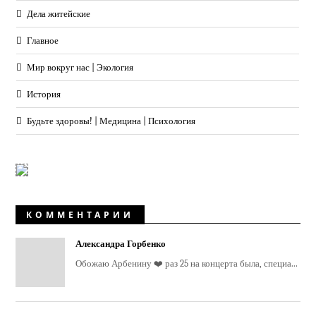
Дела житейские
Главное
Мир вокруг нас | Экология
История
Будьте здоровы! | Медицина | Психология
КОММЕНТАРИИ
Александра Горбенко
Обожаю Арбенину ❤️ раз 25 на концерта была, специа...