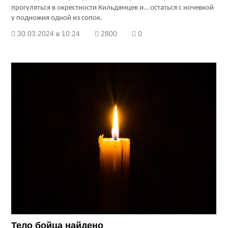
прогуляться в окрестности Кильдямцев и… остаться с ночевкой
у подножия одной из сопок.
30.03.2024 в 10:24
2800
0
Тело бойца найдено