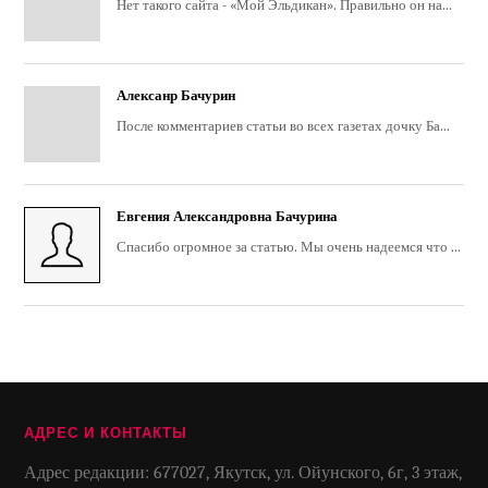
Нет такого сайта - «Мой Эльдикан». Правильно он на...
Алексанр Бачурин
После комментариев статьи во всех газетах дочку Ба...
Евгения Александровна Бачурина
Спасибо огромное за статью. Мы очень надеемся что ...
АДРЕС И КОНТАКТЫ
Адрес редакции: 677027, Якутск, ул. Ойунского, 6г, 3 этаж,