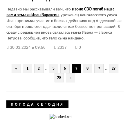
Недавно мы рассказывали вам, что
в зоне СВО погиб наш с
вами земляк Иван Вараксин
, уроженец Хангаласского улуса.
Иван принимал участие в боевых действиях под Авдеевкой, а с
октября прошлого года числился как безвестно пропавший. В
среду с редакцией вновь связалась мама Ивана — Лариса
Петрова, сообщив, что тело сына найдено.
30.03.2024 в 09:56
2337
0
«
1
2
...
5
6
7
8
9
...
27
28
»
ПОГОДА СЕГОДНЯ