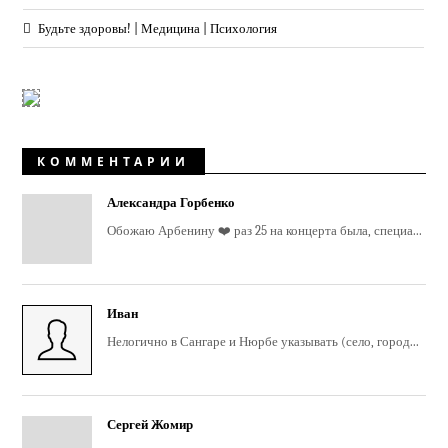
Будьте здоровы! | Медицина | Психология
КОММЕНТАРИИ
Александра Горбенко
Обожаю Арбенину ❤️ раз 25 на концерта была, специа...
Иван
Нелогично в Сангаре и Нюрбе указывать (село, город...
Сергей Жомир