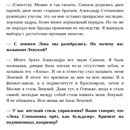
— (Смеется). Можно и так сказать. Сначала родились двое
парней, двое моих старших братьев. Александр Степанович
руководил улусом, это он мне оставил прекрасное наследие,
хорошие кадры, более менее нормальный порядок. Но он же
не передал мне бразды правления по наследству. Я выиграла
выборы с достаточно прочным запасом.
—
С именем Лена мы разобрались. Но почему вас
называют Ленукой?
— Моего брата Александра все звали Сашока. Я была
маленькая, дикция была плохая из-за отсутствия зубов, и
называла его «Азока». И он в отместку стал называть меня
Ленокой. В итоге это прилипло ко мне на всю жизнь! И в
физмат-школе, и в пединституте в Красноярске, затем в
Москве я стала Ленукой. Даже тут, в Оленьке, когда я стала
главой, молодые между собой стали кликать меня Ленукой.
Я не обижаюсь. Всю жизнь же была Ленукой.
—
У вас жёсткий стиль управления? Ваши говорят, что
«Лена Степановна прёт, как бульдозер». Кричите на
подчиненных, например?