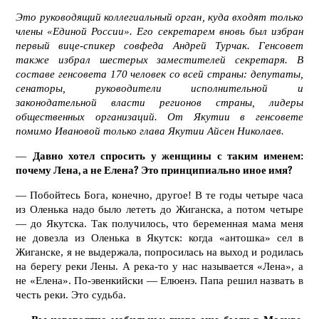
Это руководящий коллегиальный орган, куда входят только
члены «Единой России». Его секретарем вновь был избран
первый вице-спикер совфеда Андрей Турчак. Генсовет
также избрал шестерых заместителей секретаря. В
составе генсовета 170 человек со всей страны: депутаты,
сенаторы, руководители исполнительной и
законодательной власти регионов страны, лидеры
общественных организаций. От Якутии в генсовете
помимо Ивановой только глава Якутии Айсен Николаев.
—
Давно хотел спросить у женщины с таким именем:
почему Лена, а не Елена? Это принципиально иное имя?
— Побойтесь Бога, конечно, другое! В те годы четыре часа
из Оленька надо было лететь до Жиганска, а потом четыре
— до Якутска. Так получилось, что беременная мама меня
не довезла из Оленька в Якутск: когда «антошка» сел в
Жиганске, я не выдержала, попросилась на выход и родилась
на берегу реки Лены. А река-то у нас называется «Лена», а
не «Елена». По-эвенкийски — Елюенэ. Папа решил назвать в
честь реки. Это судьба.