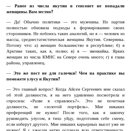
—
Ранее из числа якутян в генсовет не попадали
женщины. Вам лестно?
— Да! Обычно политики — это мужчины. Но партия
полностью обновила подходы к формированию своих
сторонников. Не побоюсь таких аналогий, но я — человек из
массы, среднестатистическая женщина Якутии. Северянка.
Потому что: а) женщин большинство в республике; б) в
Арктике таких, как я, полно; в) я — эвенкийка. Ярких
женщин из числа КМНС на Севере очень много; г) я глава
района, управленец.
—
Это же пост не для галочки! Чем на практике вы
поможете улусу и Якутии?
— Это главный вопрос! Когда Айсен Сергеевич мне сказал
об этой должности, я на него удивленно посмотрела и
спросила: «Разве я справлюсь?». Это не почетная
должность, не «золотой портфель». Мне никаких
преференций не нужно! После того, как я закончу
руководить улусом, я тихо уйду, подготовив себе смену,
если изберут другого. Мне никаких карьерных высот уже не
нужно! Я с ужасом четко осознала всю ответственность,