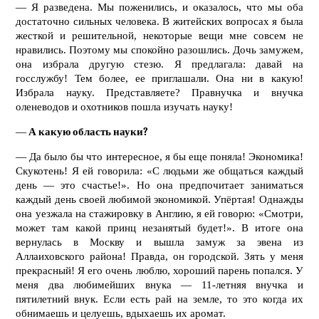
— Я разведена. Мы поженились, и оказалось, что мы оба
достаточно сильных человека. В житейских вопросах я была
жесткой и решительной, некоторые вещи мне совсем не
нравились. Поэтому мы спокойно разошлись. Дочь замужем,
она избрала другую стезю. Я предлагала: давай на
госслужбу! Тем более, ее приглашали. Она ни в какую!
Избрала науку. Представляете? Правнучка и внучка
оленеводов и охотников пошла изучать науку!
—
А какую область науки?
— Да было бы что интересное, я бы еще поняла! Экономика!
Скукотень! Я ей говорила: «С людьми же общаться каждый
день — это счастье!». Но она предпочитает заниматься
каждый день своей любимой экономикой. Упёртая! Однажды
она уезжала на стажировку в Англию, я ей говорю: «Смотри,
может там какой принц незанятый будет!». В итоге она
вернулась в Москву и вышла замуж за эвена из
Аллаиховского района! Правда, он городской. Зять у меня
прекрасный! Я его очень люблю, хороший парень попался. У
меня два любимейших внука — 11-летняя внучка и
пятилетний внук. Если есть рай на земле, то это когда их
обнимаешь и целуешь, вдыхаешь их аромат.