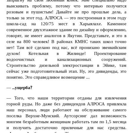
запрыгну на свой любимый конек. Мне специально надо
выискивать проблему, потому что интервью получится
розовым и пушистым! Давайте не про прошлые дела, а
только за этот год. АЛРОСА — это построенная в этом году
школа-сад на 120/75 мест в Харыялахе. Каменное
современное двухэтажное здание по дизайну и оформлению,
говорят, не имеет аналогов в Якутии. Представьте, и это в
селе на 800 человек! В районах КМНС таких школ точно
нет! Там всё сделано под нас, всё пронизано эвенкийским
духом! Котельная в Жилинде! Проектирование
водоочистных и канализационных сооружений.
Строительство дизельной электростанции в Эйике, там
сейчас уже подготовительный этап. Ну, это дивиденды, это
понятно. Это справедливое возмещение ...
—
...ущерба?
— Того, что наши территории отданы для извлечения
горной руды. Но даже без дивидендов АЛРОСА привлекла
наш персонал, люди работают на обслуживание самого
поселка Верхне-Мунский. Аутсорсинг дал возможность
многим безработным женщинам работать там по 1,5 месяца
и получить достаточно приличные для нас средства.