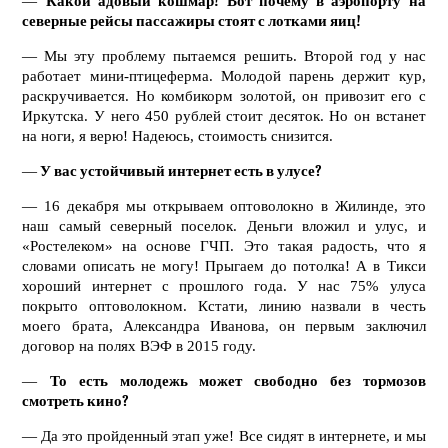
—
Какой адовый кошмар! Вот почему в аэропорту на
северные рейсы пассажиры стоят с лотками яиц!
— Мы эту проблему пытаемся решить. Второй год у нас
работает мини-птицеферма. Молодой парень держит кур,
раскручивается. Но комбикорм золотой, он привозит его с
Иркутска. У него 450 рублей стоит десяток. Но он встанет
на ноги, я верю! Надеюсь, стоимость снизится.
—
У вас устойчивый интернет есть в улусе?
— 16 декабря мы открываем оптоволокно в Жилинде, это
наш самый северный поселок. Деньги вложил и улус, и
«Ростелеком» на основе ГЧП. Это такая радость, что я
словами описать не могу! Прыгаем до потолка! А в Тикси
хороший интернет с прошлого года. У нас 75% улуса
покрыто оптоволокном. Кстати, линию назвали в честь
моего брата, Александра Иванова, он первым заключил
договор на полях ВЭФ в 2015 году.
—
То есть молодежь может свободно без тормозов
смотреть кино?
— Да это пройденный этап уже! Все сидят в интернете, и мы