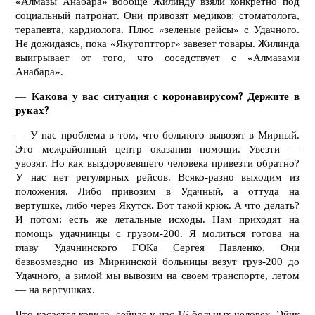
«Алмазы Анабара» вообще Жилинду взяли конкретно под
социальный патронат. Они привозят медиков: стоматолога,
терапевта, кардиолога. Плюс «зеленые рейсы» с Удачного.
Не дожидаясь, пока «Якутоптторг» завезет товары. Жилинда
выигрывает от того, что соседствует с «Алмазами
Анабара».
—
Какова у вас ситуация с коронавирусом? Держите в
руках?
— У нас проблема в том, что больного вывозят в Мирный.
Это межрайонный центр оказания помощи. Увезти —
увозят. Но как выздоровевшего человека привезти обратно?
У нас нет регулярных рейсов. Всяко-разно выходим из
положения. Либо привозим в Удачный, а оттуда на
вертушке, либо через Якутск. Вот такой крюк. А что делать?
И потом: есть же летальные исходы. Нам приходят на
помощь удачнинцы с грузом-200. Я молиться готова на
главу Удачнинского ГОКа Сергея Павленко. Они
безвозмездно из Мирнинской больницы везут груз-200 до
Удачного, а зимой мы вывозим на своем транспорте, летом
— на вертушках.
Что касается ковида, сейчас у нас 16 больных человек. Эйик