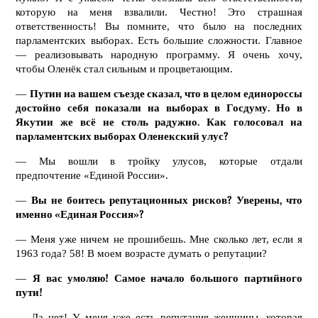
которую на меня взвалили. Честно! Это страшная
ответственность! Вы помните, что было на последних
парламентских выборах. Есть большие сложности. Главное
— реализовывать народную программу. Я очень хочу,
чтобы Оленёк стал сильным и процветающим.
—
Путин на вашем съезде сказал, что в целом единороссы
достойно себя показали на выборах в Госдуму. Но в
Якутии же всё не столь радужно. Как голосовал на
парламентских выборах Оленекский улус?
— Мы вошли в тройку улусов, которые отдали
предпочтение «Единой России».
—
Вы не боитесь репутационных рисков? Уверены, что
именно «Единая Россия»?
— Меня уже ничем не прошибешь. Мне сколько лет, если я
1963 года? 58! В моем возрасте думать о репутации?
—
Я вас умоляю! Самое начало большого партийного
пути!
— Да нет! У меня уже есть репутация женщины, которая