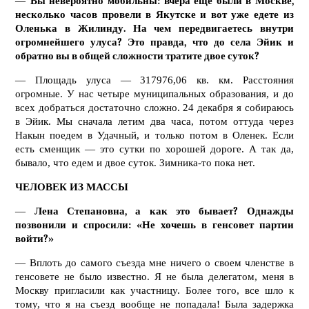
—
Вы невероятно мобильны: вчера еще были в Москве,
несколько часов провели в Якутске и вот уже едете из
Оленька в Жилинду. На чем передвигаетесь внутри
огромнейшего улуса? Это правда, что до села Эйик и
обратно вы в общей сложности тратите двое суток?
— Площадь улуса — 317976,06 кв. км. Расстояния
огромные. У нас четыре муниципальных образования, и до
всех добраться достаточно сложно. 24 декабря я собираюсь
в Эйик. Мы сначала летим два часа, потом оттуда через
Накын поедем в Удачный, и только потом в Оленек. Если
есть сменщик — это сутки по хорошей дороге. А так да,
бывало, что едем и двое суток. Зимника-то пока нет.
ЧЕЛОВЕК ИЗ МАССЫ
—
Лена Степановна, а как это бывает? Однажды
позвонили и спросили: «Не хочешь в генсовет партии
войти?»
— Вплоть до самого съезда мне ничего о своем членстве в
генсовете не было известно. Я не была делегатом, меня в
Москву пригласили как участницу. Более того, все шло к
тому, что я на съезд вообще не попадала! Была задержка