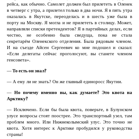
рейса, как обычно. Самолет должен был прилететь в Оленек
в четверг с утра, а прилетел только в два ночи. Я в пять утра
оказалась в Якутске, переоделась и в шесть уже была в
порту на Москву. Я могла и не прилететь в столицу. Может,
направляли списки претендентов? Я в партийных делах, если
честно, не особенно была сведуща, пока не стала
секретарём Оленекского отделения. Была рядовым членом.
И на съезде Айсен Сергеевич ко мне подошел и сказал:
«Если делегаты сейчас проголосуют, вы станете членом
генсовета».
—
То есть он знал?
— А ему ли не знать? Он же главный единоросс Якутии.
—
Но почему именно вы, как думаете? Это квота на
Арктику?
— Исключено. Если бы была квота, поверьте, в Булунском
улусе вопросы стоят поострее. Это транспортный узел, там
проблем много. Или Нижнеколымский улус. Это точно не
квота. Хотя интерес к Арктике пробудился у руководства
страны!