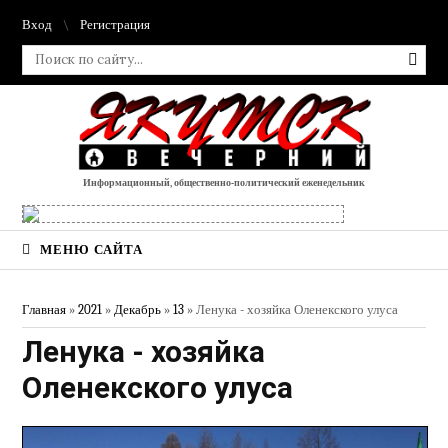
Вход
Регистрация
Информационный, общественно-политический еженедельник
МЕНЮ САЙТА
Главная
»
2021
»
Декабрь
»
13
» Ленука - хозяйка Оленекского улуса
Ленука - хозяйка
Оленекского улуса