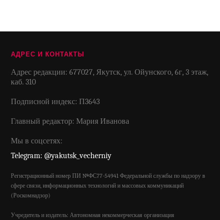
АДРЕС И КОНТАКТЫ
Адрес редакции: 677027, Якутск, ул. Ойунского, 6г, 3 этаж,
каб. 310
Подписной индекс: П3643
Главный редактор: Мария Иванова
Мы в соцсетях:
Telegram: @yakutsk_vecherniy
Регистрационный номер ПИ №ФС77-54941 Федеральной службы по надзору в
сфере связи, информационных технологий и массовых коммуникаций
(Роскомнадзор)
Учредитель и издатель: Автономная некоммерческая организация