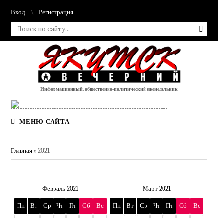
Вход
Регистрация
Информационный, общественно-политический еженедельник
МЕНЮ САЙТА
Главная
»
2021
Февраль 2021
Март 2021
Пн
Вт
Ср
Чт
Пт
Сб
Вс
Пн
Вт
Ср
Чт
Пт
Сб
Вс