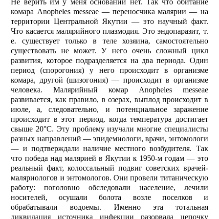
Не верить им у меня оснований нет. Так что обитание
комара Anopheles messeae — переносчика малярии — на
территории Центральной Якутии — это научный факт.
Что касается малярийного плазмодия. Это эндопаразит, т.
е. существует только в теле хозяина, самостоятельно
существовать не может. У него очень сложный цикл
развития, которое подразделяется на два периода. Один
период (спорогония) у него происходит в организме
комара, другой (шизогония) — происходит в организме
человека. Малярийный комар Anopheles messeae
развивается, как правило, в озерах, выплод происходит в
июле, а, следовательно, и потенциальное заражение
происходит в этот период, когда температура достигает
свыше 20°C. Эту проблему изучали многие специалисты
разных направлений — эпидемиологи, врачи, энтомологи
— и подтверждали наличие местного возбудителя. Так
что победа над малярией в Якутии к 1950-м годам — это
реальный факт, колоссальный подвиг советских врачей-
маляриологов и энтомологов. Они провели титаническую
работу: поголовно обследовали население, лечили
носителей, осушали болота возле поселков и
обрабатывали водоемы. Именно эта тотальная
ликвидация источника инфекции разорвала цепочку