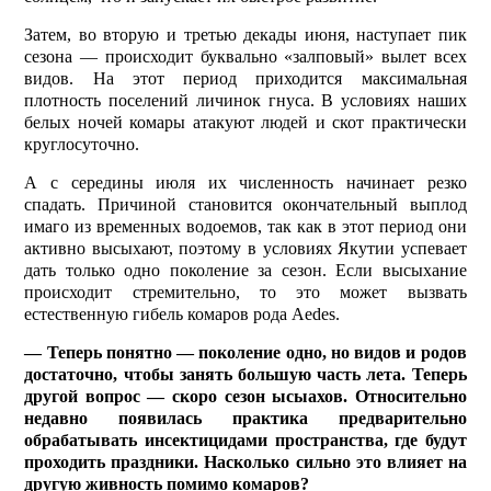
Затем, во вторую и третью декады июня, наступает пик
сезона — происходит буквально «зал­повый» вылет всех
видов. На этот период приходится максимальная
плотность поселений личинок гнуса. В условиях наших
белых ночей комары атакуют людей и скот прак­тически
круглосуточно.
А с середины июля их численность начинает резко
спадать. Причиной становится окончательный выплод
имаго из временных водоемов, так как в этот период они
активно высыхают, поэтому в условиях Якутии успевает
дать только одно поколение за сезон. Если высыхание
происходит стремительно, то это может вызвать
естественную гибель комаров рода Aedes.
— Теперь понятно — поколение одно, но видов и родов
достаточно, чтобы занять большую часть лета. Теперь
другой вопрос — скоро сезон ысыахов. Относительно
недавно появи­лась практика предварительно
обрабатывать инсектицидами пространства, где будут
проходить праздники. Насколько сильно это влияет на
другую живность помимо комаров?