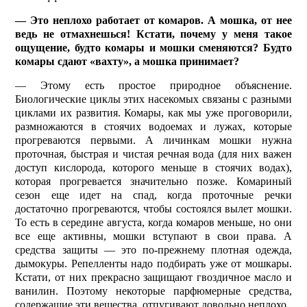
— Это неплохо работает от комаров. А мошка, от нее
ведь не отмахнешься! Кстати, почему у меня такое
ощущение, будто комары и мошки сменяются? Будто
комары сдают «вахту», а мошка принимает?
— Этому есть простое природное объяснение.
Биологические циклы этих насекомых связаны с разными
циклами их развития. Комары, как мы уже проговорили,
размножаются в стоячих водоемах и лужах, которые
прогреваются первыми. А личинкам мошки нужна
проточная, быстрая и чистая речная вода (для них важен
доступ кислорода, которого меньше в стоячих водах),
которая прогревается значительно позже. Комариный
сезон еще идет на спад, когда проточные речки
достаточно прогреваются, чтобы состоялся вылет мошки.
То есть в середине августа, когда комаров меньше, но они
все еще активны, мошки вступают в свои права. А
средства защиты — это по-прежнему плотная одежда,
дымокуры. Репелленты надо подбирать уже от мошкары.
Кстати, от них прекрасно защищают гвоздичное масло и
ванилин. Поэтому некоторые парфюмерные средства,
содержащие эти вещества, отпугивают довольно неплохо.