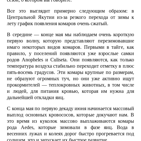
Все это выглядит примерно следующим образом: в
Центральной Якутии из-за резкого перехода от зимы к
лету график появления комаров очень сжатый.
В середине — конце мая мы наблюдаем очень короткую
первую волну, которую представляют перезимовавшие
имаго некоторых видов комаров. Первыми в тайге, как
правило, у поселений появляются уже взрослые самки
родов Anopheles и Culiseta. Они появляются, как только
температура воздуха стабильно переходит отметку в плюс
пять-восемь градусов. Эти комары крупные по размерам,
не образуют огромных туч, но они уже активно ищут
прокормителей — теплокровных животных, в том числе
и людей, для питания кровью, которая им нужна для
дальнейшей откладки яиц.
С конца мая по первую декаду июня начинается массовый
выплод основных кровососов, которые докучают нам. В
это время из куколок массово выплаживаются комары
рода Aedes, которые зимовали в фазе яиц. Вода в
весенних лужах и колеях дорог быстро прогревается под
солнцем, что и запускает их быстрое развитие.