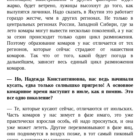
жарко, будет ветрено, лужицы высохнут до того, как
вылупятся личинки. Надо сказать, в Якутии это работает
гораздо жестче, чем в других регионах. Не только в
центральных регионах России, Западной Сибири, где за
лето комары могут вывести несколько поколений, а у нас
за сезон происходит только один цикл размножения.
Поэтому образование комаров у нас отличается от тех
регионов, которые сейчас страдают от нашествия
комаров. Так что от того, какой будет погода в
дальнейшем, зависит весь единый цикл размножения
комаров.
— Но, Надежда Константиновна, нас ведь начинали
кусать, едва только солнышко пригрело! А основное
комариное время наступит в июле, как я помню. Это
все одно поколение?
— Те, которые кусают сейчас, отличаются от июльских.
Часть комаров у нас зимует в фазе имаго, это уже
практически взрослая особь, ей надо проснуться, и она
уже может лететь. Другие перезимовывают в фазе яиц,
они поднимутся в воздух позже, в тот самый пиковый
сезон, о котором вы говорите.