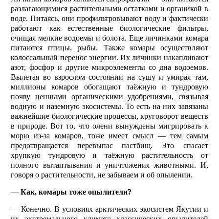
разлагающимися растительными остатками и органикой в
воде. Питаясь, они профильтровывают воду и фактически
работают как естественные биологические фильтры,
очищая мелкие водоемы и болота. Еще личинками комара
питаются птицы, рыбы. Также комары осуществляют
колоссальный перенос энергии. Их личинки накапливают
азот, фосфор и другие микроэлементы со дна водоемов.
Вылетая во взрослом состоянии на сушу и умирая там,
миллионы комаров обогащают таёжную и тундровую
почву ценными органическими удобрениями, связывая
водную и наземную экосистемы. То есть на них завязаны
важнейшие био­логические процессы, круговорот веществ
в природе. Вот то, что олени вынуждены мигрировать к
морю из-за комаров, тоже имеет смысл — тем самым
предотвращается перевыпас пастбищ. Это спасает
хрупкую тундровую и таёжную растительность от
полного вытаптывания и уничтожения животными. И,
говоря о растительности, не забываем и об опылении.
— Как, комары тоже опылители?
— Конечно. В условиях арктических экосистем Якутии и
их экстремального климата классических опылителей