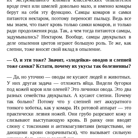
вроде пчел или шмелей довольно мало, и именно комары
берут на себя эту функцию. Самцы комаров и самки
питаются нектаром, поэтому переносят пыльцу. Ведь все
мы знаем, что пьют кровь только самки комаров, и только
ради продолжения рода. Так, а чем тогда питаются самцы,
задумывались? Нектаром. Вообще, самцы двукрылых в
деле опыления цветов играют большую роль. Те же, как
слепни, тоже вносят свой вклад в опыление.
— О, и эти тоже? Значит, «злодейки» оводов и слепней
тоже самки? Кстати, почему их укусы так болезненны?
— Да, но уточню — оводы не кусают людей и животных.
У них другая задача — отложить яйца. Видели бугорки
под кожей коров или оленей? Это личинки овода. Это два
разных семейства двукрылых. А кусают слепни. Почему
так больно? Потому что у слепней нет аккуратного
тонкого хоботка, как у комара. Их ротовой аппарат — это
практически лезвия ножей. Они грубо разрезают кожу и
слизывают выступающую кровь. В ранку они вводят
слюну с токсинами и антикоагулянтами (веществами, не
дающими крови сворачиваться), что вызывает сильную