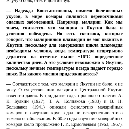
жгучую боль, отек и долгий зуд.
— Надежда Константиновна, помимо болезненных
укусов, в мире комары являются переносчиками
опасных заболеваний. Например, малярии. Как мы
знаем, считается, что малярия в Якутии была и
успешно побеждена. Но есть скептики, которые
говорят, что малярийный плазмодий не мог выжить в
Якутии, поскольку для завершения цикла плазмодия
необходимы условия, когда температура непрерывно
держится на отметке выше +16°C определенное
количество дней. А это условие невозможно в Якутии,
поскольку ночные температуры всегда падают гораздо
ниже. Вы какого мнения придерживаетесь?
— Согласиться с тем, что малярии в Якутии не было, я не
могу. О существовании малярии в Центральной Якутии
известно давно. В тридцатые годы прошлого столетия А.
К. Булкин (1927), Т. А. Колпакова (1933) и В. Н.
Большаков (1941) описали фенологию малярийных
комаров и очертили круг задач по искоренению этого
тяжелого заболевания. В 60-е годы изучение малярийных
комаров было продолжено Г. И. Ермолаевым (1963, 1967).