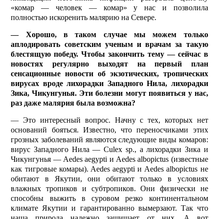
«комар — человек — комар» у нас и позволила
полностью искоренить малярию на Севере.
— Хорошо, в таком случае мы можем только
аплодировать советским ученым и врачам за такую
блестящую победу. Чтобы закончить тему — сейчас в
новостях регулярно выходят на первый план
сенсационные новости об экзотических, тропических
вирусах вроде лихорадки Западного Нила, лихорадки
Зика, Чикунгунья. Эти болезни могут появиться у нас,
раз даже малярия была возможна?
— Это интересный вопрос. Начну с тех, которых нет
оснований бояться. Известно, что переносчиками этих
грозных заболеваний являются следующие виды комаров:
вирус Западного Нила — Culex sp., а лихорадки Зика и
Чикунгунья — Aedes aegypti и Aedes albopictus (известные
как тигровые комары). Aedes aegypti и Aedes albopictus не
обитают в Якутии, они оби­тают только в условиях
влажных тропиков и субтропиков. Они физически не
способны выжить в суровом резко континентальном
климате Якутии и гарантированно вымерзают. Так что
наша природа надежно защищает от них. А вот