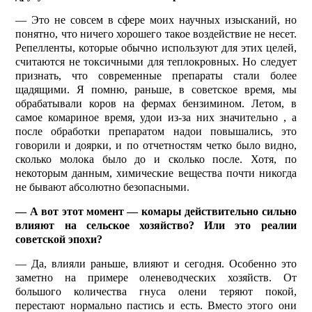
— Это не совсем в сфере моих научных изысканий, но
понятно, что ничего хорошего такое воздействие не несет.
Репелленты, которые обычно используют для этих целей,
считаются не токсичными для теплокровных. Но следует
признать, что современные препараты стали более
щадящими. Я помню, раньше, в советское время, мы
обрабатывали коров на фермах бензимином. Летом, в
самое комариное время, удои из-за них значительно , а
после обработки препаратом надои повышались, это
говорили и доярки, и по отчетностям четко было видно,
сколько молока было до и сколько после. Хотя, по
некоторым данным, химические вещества почти никогда
не бывают абсолютно безопасными.
— А вот этот момент — комары действительно сильно
влияют на сельское хозяйство? Или это реалии
советской эпохи?
— Да, влияли раньше, влияют и сегодня. Особенно это
заметно на примере оленеводческих хозяйств. От
большого количества гнуса олени теряют покой,
перестают нормально пастись и есть. Вместо этого они