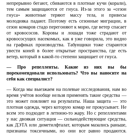
непрерывно бегают, сбиваются в плотные кучи (корали),
тем самым защищаются от гнуса. Из-за этого за «сезон
гнуса» животные теряют массу тела, и привесы
молодняка падают. Поэтому есть сезонные миграции, в
сезон комаров стадо перегоняют к морю, где ветер спасает
от кровососов. Коровы и лошади тоже страдают от
кровососущих насекомых, как я уже говорила, это видно
на графиках производства. Табунщики тоже стараются
увести коней в более открытые пространства, где есть
ветер, который в какой-то степени защищает от гнуса.
— Про репелленты. Какие из них вы бы
порекомендовали использовать? Что вы наносите на
себя как специалист?
— Когда мы выезжаем на полевые исследования, нам во
время учётов вообще нельзя применять такие средства —
это может повлияет на результаты. Наша защита — это
плотная одежда, через которую комар не прокусывает. Не
всем это подходит в летнюю-то жару. Но с репеллентами
у нас двоякая ситуация — сильнодействующие средства,
как ДЭТА или диметилфталат, которым мазались раньше,
признаны токсичными, но они все равно продаются.