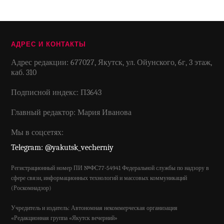
АДРЕС И КОНТАКТЫ
Адрес редакции: 677027, Якутск, ул. Ойунского, 6г, 3 этаж,
каб. 310
Подписной индекс: П3643
Главный редактор: Мария Иванова
Мы в соцсетях:
Telegram: @yakutsk_vecherniy
Регистрационный номер ПИ №ФС77-54941 Федеральной службы по надзору в
сфере связи, информационных технологий и массовых коммуникаций
(Роскомнадзор)
Учредитель и издатель: Автономная некоммерческая организация
«Редакционная группа «Якутск вечерний»