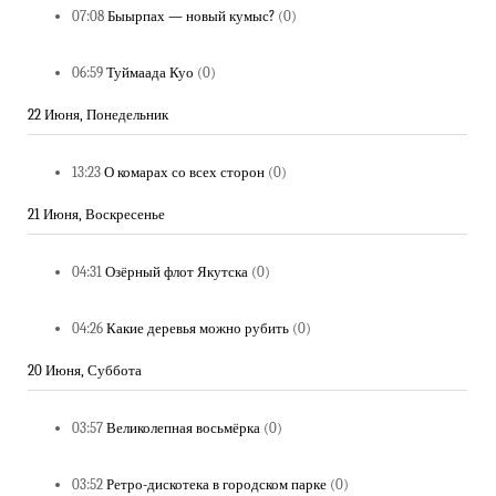
07:08
Быырпах — новый кумыс?
(0)
06:59
Туймаада Куо
(0)
22 Июня, Понедельник
13:23
О комарах со всех сторон
(0)
21 Июня, Воскресенье
04:31
Озёрный флот Якутска
(0)
04:26
Какие деревья можно рубить
(0)
20 Июня, Суббота
03:57
Великолепная восьмёрка
(0)
03:52
Ретро-дискотека в городском парке
(0)