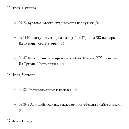
19 Июня, Пятница
07:23
Буотама. Место, куда хочется вернуться
(0)
07:11
Не наступить на прежние грабли. Прошла XIX пленарка
Ил Тумэна. Часть вторая
(0)
06:37
Не наступить на прежние грабли. Прошла XIX пленарка
Ил Тумэна. Часть первая
(0)
18 Июня, Четверг
09:33
Фестиваль аниме и косплея
(0)
09:26
#АрхивЯВ. Как якутские летчики обезьян в тайге спасали
(0)
17 Июня, Среда