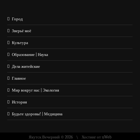
Город
Зверьё моё
Культура
Образование | Наука
Дела житейские
Главное
Мир вокруг нас | Экология
История
Будьте здоровы! | Медицина
Якутск Вечерний © 2026
Хостинг от
uWeb