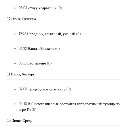
03:03
«Улуу хаарахан!»
(0)
12 Июня, Пятница
12:25
Народник, ссыльный, учёный
(0)
06:22
Наши в Бишкеке
(0)
06:15
Евстигнеич
(0)
11 Июня, Четверг
07:08
Трудящиеся дали жару
(0)
04:48
В Якутске впервые состоится корпоративный турнир по
игре Го
(0)
10 Июня, Среда