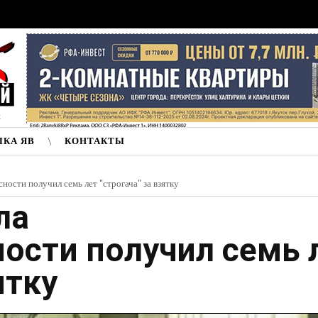
к
ЛКА ЯВ
КОНТАКТЫ
ости получил семь лет "строгача" за взятку
ла
ости получил семь 
ятку