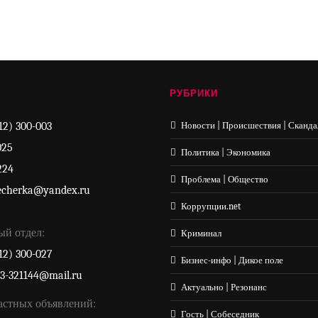
РУБРИКИ
12) 300-003
Новости | Происшествия | Сканда
025
Политика | Экономика
224
Проблема | Общество
echerka@yandex.ru
Коррупции.net
ый отдел:
Криминал
12) 300-027
Бизнес-инфо | Дикое поле
33-321144@mail.ru
Актуально | Резонанс
астных объявлений:
Гость | Собеседник