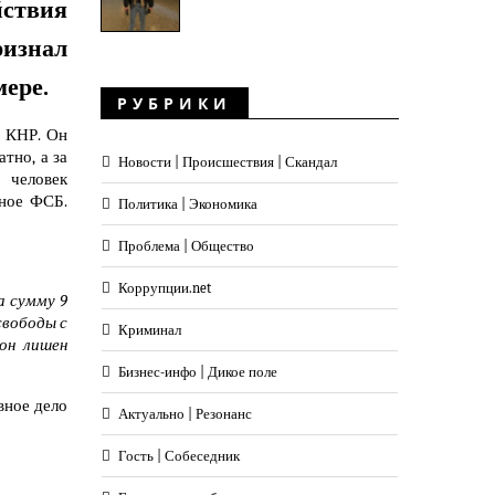
ствия
ризнал
мере.
РУБРИКИ
з КНР. Он
тно, а за
Новости | Происшествия | Скандал
 человек
ьное ФСБ.
Политика | Экономика
Проблема | Общество
Коррупции.net
а сумму 9
свободы с
Криминал
он лишен
Бизнес-инфо | Дикое поле
вное дело
Актуально | Резонанс
Гость | Собеседник