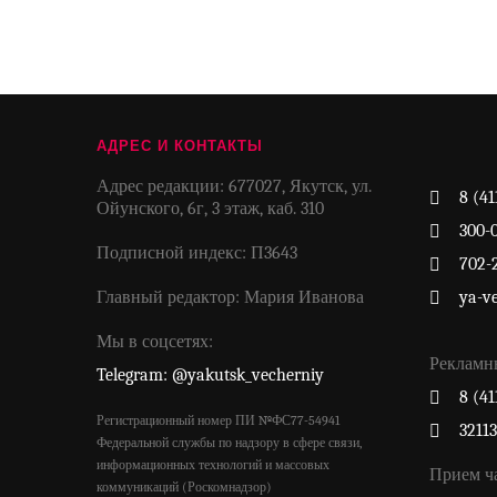
АДРЕС И КОНТАКТЫ
Адрес редакции: 677027, Якутск, ул.
8 (41
Ойунского, 6г, 3 этаж, каб. 310
300-
Подписной индекс: П3643
702-
Главный редактор: Мария Иванова
ya-v
Мы в соцсетях:
Рекламн
Telegram: @yakutsk_vecherniy
8 (41
Регистрационный номер ПИ №ФС77-54941
3211
Федеральной службы по надзору в сфере связи,
информационных технологий и массовых
Прием ч
коммуникаций (Роскомнадзор)