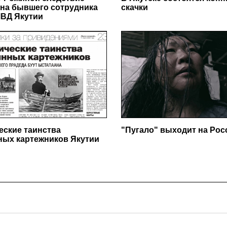
на бывшего сотрудника
скачки
ВД Якутии
еские таинства
"Пугало" выходит на Ро
ных картежников Якутии