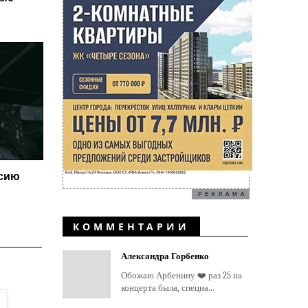
ссию
РЕКЛАМА
КОММЕНТАРИИ
Александра Горбенко
Обожаю Арбенину ❤️ раз 25 на
концерта была, специа...