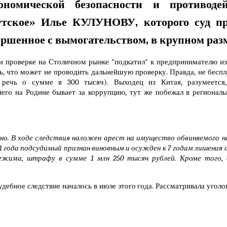
ономической безопасности и противодей
утское»
Илье КУЛУНОВУ
, которого суд п
ершенное с вымогательством, в крупном раз
ри проверке на Столичном рынке "подкатил" к предпринимателю и
ь, что может не проводить дальнейшую проверку. Правда, не беспла
 речь о сумме в 300 тысяч). Выходец из Китая, разумеется,
его на Родине бывает за коррупцию, тут же побежал в регионал
но. В ходе следствия наложен арест на имущество обвиняемого н
1 года подсудимый признан виновным и осужден к 7 годам лишения 
ежима, штрафу в сумме 1 млн 250 тысяч рублей. Кроме того, 
удебное следствие началось в июле этого года. Рассматривала уголо