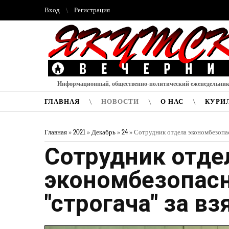
Вход
Регистрация
Информационный, общественно-политический еженедельни
ГЛАВНАЯ
НОВОСТИ
О НАС
КУРИ
Главная
»
2021
»
Декабрь
»
24
» Сотрудник отдела экономбезопасн
Сотрудник отде
экономбезопасн
"строгача" за вз