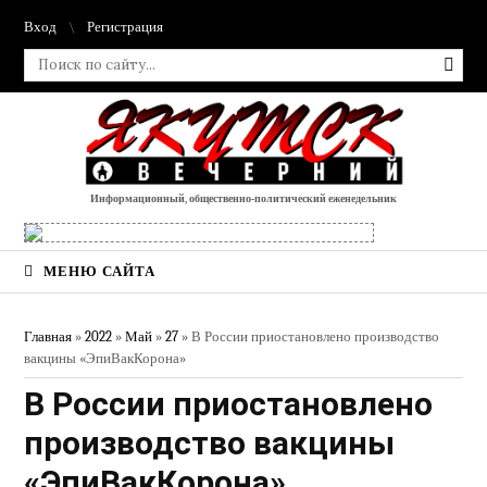
Вход
Регистрация
Информационный, общественно-политический еженедельник
МЕНЮ САЙТА
Главная
»
2022
»
Май
»
27
» В России приостановлено производство
вакцины «ЭпиВакКорона»
В России приостановлено
производство вакцины
«ЭпиВакКорона»