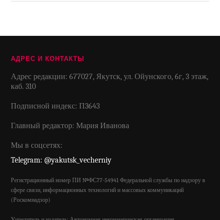
АДРЕС И КОНТАКТЫ
Адрес редакции: 677027, Якутск, ул. Ойунского, 6г, 3 этаж,
каб. 310
Подписной индекс: П3643
Главный редактор: Мария Иванова
Мы в соцсетях:
Telegram: @yakutsk_vecherniy
Регистрационный номер ПИ №ФС77-54941 Федеральной службы по надзору в
сфере связи, информационных технологий и массовых коммуникаций
(Роскомнадзор)
Учредитель и издатель: Автономная некоммерческая организация