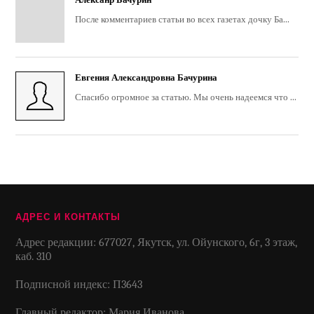
После комментариев статьи во всех газетах дочку Ба...
Евгения Александровна Бачурина
Спасибо огромное за статью. Мы очень надеемся что ...
АДРЕС И КОНТАКТЫ
Адрес редакции: 677027, Якутск, ул. Ойунского, 6г, 3 этаж,
каб. 310
Подписной индекс: П3643
Главный редактор: Мария Иванова