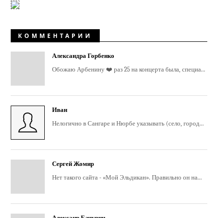
КОММЕНТАРИИ
Александра Горбенко
Обожаю Арбенину ❤️ раз 25 на концерта была, специа...
Иван
Нелогично в Сангаре и Нюрбе указывать (село, город...
Сергей Жомир
Нет такого сайта - «Мой Эльдикан». Правильно он на...
Алексанр Бачурин