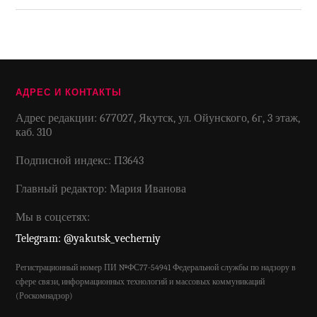
АДРЕС И КОНТАКТЫ
Адрес редакции: 677027, Якутск, ул. Ойунского, 6г, 3 этаж,
каб. 310
Подписной индекс: П3643
Главный редактор: Мария Иванова
Мы в соцсетях:
Telegram: @yakutsk_vecherniy
Регистрационный номер ПИ №ФС77-54941 Федеральной службы по надзору в
сфере связи, информационных технологий и массовых коммуникаций
(Роскомнадзор)