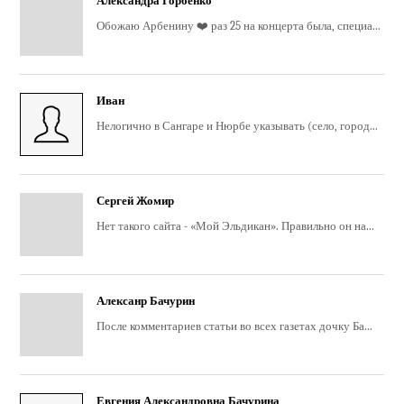
Александра Горбенко
Обожаю Арбенину ❤️ раз 25 на концерта была, специа...
Иван
Нелогично в Сангаре и Нюрбе указывать (село, город...
Сергей Жомир
Нет такого сайта - «Мой Эльдикан». Правильно он на...
Алексанр Бачурин
После комментариев статьи во всех газетах дочку Ба...
Евгения Александровна Бачурина