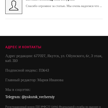
Спасибо огромное за статью. Мы очень надеемся что ...
АДРЕС И КОНТАКТЫ
Адрес редакции: 677027, Якутск, ул. Ойунского, 6г, 3 этаж,
каб. 310
Подписной индекс: П3643
Главный редактор: Мария Иванова
Мы в соцсетях:
Telegram: @yakutsk_vecherniy
Регистрационный номер ПИ №ФС77-54941 Федеральной службы по надзору в