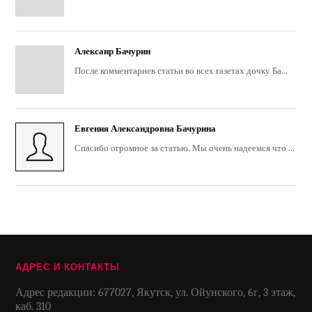
Алексанр Бачурин
После комментариев статьи во всех газетах дочку Ба...
Евгения Александровна Бачурина
Спасибо огромное за статью. Мы очень надеемся что ...
АДРЕС И КОНТАКТЫ
Адрес редакции: 677027, Якутск, ул. Ойунского, 6г, 3 этаж,
каб. 310