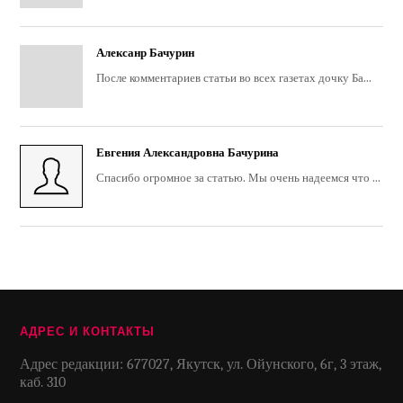
Алексанр Бачурин
После комментариев статьи во всех газетах дочку Ба...
Евгения Александровна Бачурина
Спасибо огромное за статью. Мы очень надеемся что ...
АДРЕС И КОНТАКТЫ
Адрес редакции: 677027, Якутск, ул. Ойунского, 6г, 3 этаж,
каб. 310