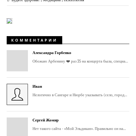
КОММЕНТАРИИ
Александра Горбенко
Обожаю Арбенину ❤️ раз 25 на концерта была, специа...
Иван
Нелогично в Сангаре и Нюрбе указывать (село, город...
Сергей Жомир
Нет такого сайта - «Мой Эльдикан». Правильно он на...