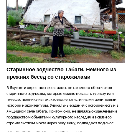
Старинное зодчество Табаги. Немного из
прежних бесед со старожилами
В Якутске и окрестностях осталось не так много образчиков
старинного зодчества, которые можно показать туристу или
путешественнику из тех, кто является истинными ценителями
истории и архитектуры. Уникальные здания с историей есть и в
ямщицком селе Табага. Притом они, не являясь охраняемыми
государством объектами культурного наследия и в связи со
строительством моста через реку Лену, подпадают под снос.