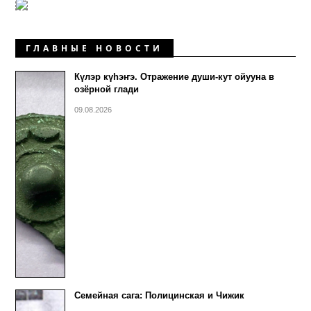
ГЛАВНЫЕ НОВОСТИ
Күлэр күhэҥэ. Отражение души-кут ойууна в
озёрной глади
09.08.2026
Семейная сага: Полицинская и Чижик