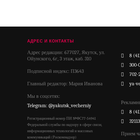
АДРЕС И КОНТАКТЫ
Адрес редакции: 677027, Якутск, ул.
8 (41
Ойунского, 6г, 3 этаж, каб. 310
300-
Подписной индекс: П3643
702-
Главный редактор: Мария Иванова
ya-v
Мы в соцсетях:
Рекламн
Telegram: @yakutsk_vecherniy
8 (41
Регистрационный номер ПИ №ФС77-54941
3211
Федеральной службы по надзору в сфере связи,
информационных технологий и массовых
Прием ч
коммуникаций (Роскомнадзор)