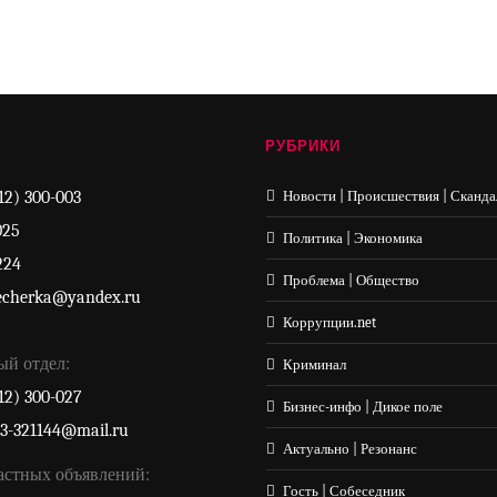
РУБРИКИ
12) 300-003
Новости | Происшествия | Сканда
025
Политика | Экономика
224
Проблема | Общество
echerka@yandex.ru
Коррупции.net
ый отдел:
Криминал
12) 300-027
Бизнес-инфо | Дикое поле
33-321144@mail.ru
Актуально | Резонанс
астных объявлений:
Гость | Собеседник