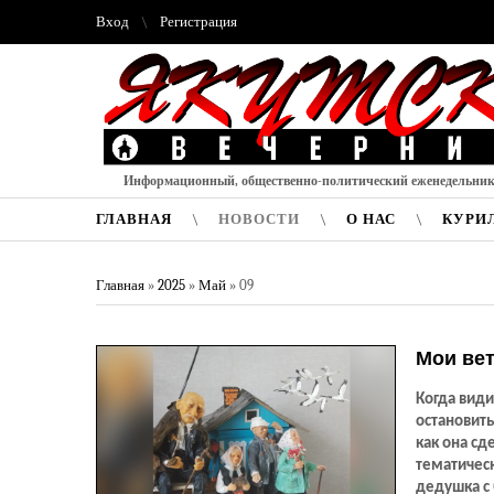
Вход
Регистрация
Информационный, общественно-политический еженедельни
ГЛАВНАЯ
НОВОСТИ
О НАС
КУРИ
Главная
»
2025
»
Май
»
09
Мои вет
Когда вид
остановить
как она сд
тематическ
дедушка с 