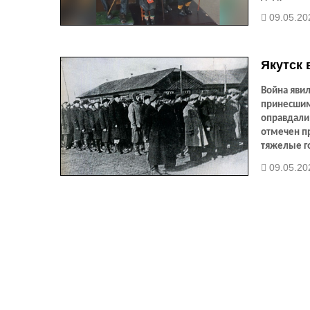
фото гласи
09.05.20
Якутск 
Война явил
принесшим
оправдали 
отмечен пр
тяжелые го
09.05.20