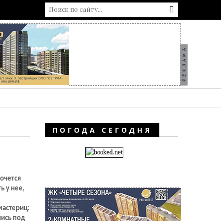
РЕКЛАМА
ПОГОДА СЕГОДНЯ
очется
ь у нее,
мастериц:
пись под