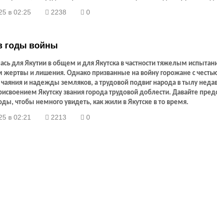
ла: «Мои ветераны к 9 Мая готовы!»
25 в 02:25
2238
0
в годы войны
ась для Якутии в общем и для Якутска в частности тяжелым испытан
 жертвы и лишения. Однако призванные на войну горожане с честь
чаяния и надежды земляков, а трудовой подвиг народа в тылу неда
исвоением Якутску звания города трудовой доблести. Давайте пред
ды, чтобы немного увидеть, как жили в Якутске в то время.
25 в 02:21
2213
0