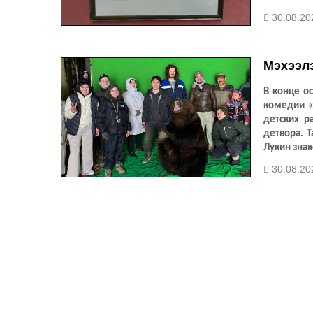
интервью у
30.08.20
Мэхээлэ
В конце о
комедии «
детских р
детвора. 
Лукин зна
«Белый ан
30.08.20
премьеры 