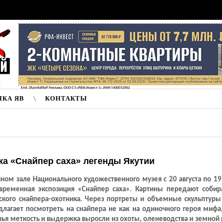
к
ЛКА ЯВ
КОНТАКТЫ
а «Снайпер саха» легенды Якутии
ном зале Национального художественного музея с 20 августа по 19
временная экспозиция «Снайпер саха». Картины передают собир
тского снайпера-охотника. Через портреты и объемные скульптуры
длагает посмотреть на снайпера не как на одиночного героя мифа,
чья меткость и выдержка выросли из охоты, оленеводства и земной 