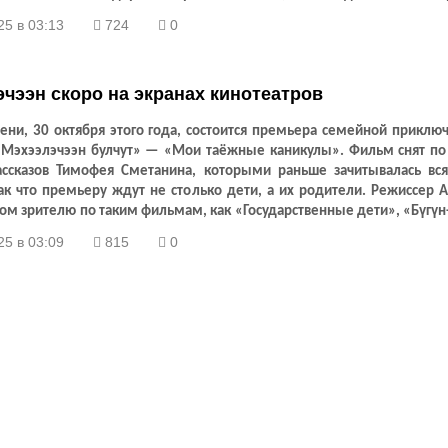
 экскурсовода музея мы подробно разобрали образ якутского снайпе
25 в 03:13
724
0
чээн скоро на экранах кинотеатров
сени, 30 октября этого года, состоится премьера семейной приклю
Мэхээлэчээн булчут» — «Мои таёжные каникулы». Фильм снят по
ассказов Тимофея Сметанина, которыми раньше зачитывалась вся
Так что премьеру ждут не столько дети, а их родители. Режиссер 
ком зрителю по таким фильмам, как «Государственные дети», «Бүгү
гел тундры». Что он снял на этот раз, мы решили узнать чут
25 в 03:09
815
0
у самого режиссера.