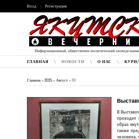
Вход
Регистрация
Информационный, общественно-политический еженедельни
ГЛАВНАЯ
НОВОСТИ
О НАС
КУРИ
Главная
»
2025
»
Август
»
30
Выставк
В Выставоч
проходит 
образ яку
также пре
человека, 