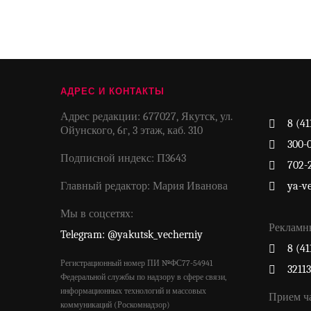
АДРЕС И КОНТАКТЫ
Адрес редакции: 677027, Якутск, ул.
8 (41
Ойунского, 6г, 3 этаж, каб. 310
300-
Подписной индекс: П3643
702-
Главный редактор: Мария Иванова
ya-v
Мы в соцсетях:
Рекламн
Telegram: @yakutsk_vecherniy
8 (41
Регистрационный номер ПИ №ФС77-54941
3211
Федеральной службы по надзору в сфере связи,
информационных технологий и массовых
Прием ч
коммуникаций (Роскомнадзор)