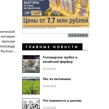
ра.
ченческой
РЕКЛАМА
 мотивам
 якутская
ГЛАВНЫЕ НОВОСТИ
Александр
н-былыр»,
ь раньше
Голландские трубки и
китайский фарфор
05.08.2026
Лес из питомника
04.08.2026
Что изменится в школах
03.08.2026