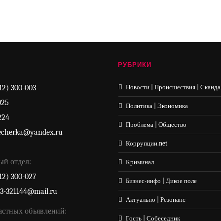
РУБРИКИ
12) 300-003
Новости | Происшествия | Сканда
025
Политика | Экономика
224
Проблема | Общество
echerka@yandex.ru
Коррупции.net
ый отдел:
Криминал
12) 300-027
Бизнес-инфо | Дикое поле
33-321144@mail.ru
Актуально | Резонанс
астных объявлений:
Гость | Собеседник