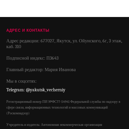
АДРЕС И КОНТАКТЫ
Адрес редакции: 677027, Якутск, ул. Ойунского, 6г, 3 этаж,
каб. 310
Подписной индекс: П3643
Главный редактор: Мария Иванова
Мы в соцсетях:
Telegram: @yakutsk_vecherniy
Регистрационный номер ПИ №ФС77-54941 Федеральной службы по надзору в
сфере связи, информационных технологий и массовых коммуникаций
(Роскомнадзор)
Учредитель и издатель: Автономная некоммерческая организация