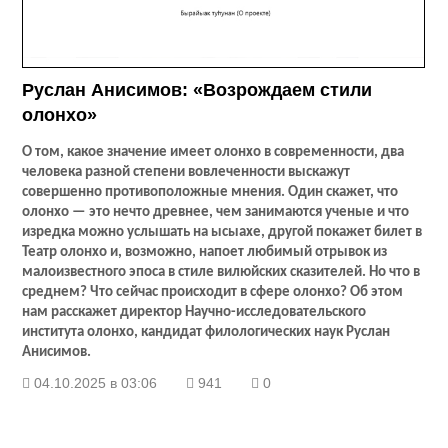
Руслан Анисимов: «Возрождаем стили
олонхо»
О том, какое значение имеет олонхо в современности, два
человека разной степени вовлеченности выскажут
совершенно противоположные мнения. Один скажет, что
олонхо — это нечто древнее, чем занимаются ученые и что
изредка можно услышать на ысыахе, другой покажет билет в
Театр олонхо и, возможно, напоет любимый отрывок из
малоизвестного эпоса в стиле вилюйских сказителей. Но что в
среднем? Что сейчас происходит в сфере олонхо? Об этом
нам расскажет директор Научно-исследовательского
института олонхо, кандидат филологических наук Руслан
Анисимов.
04.10.2025 в 03:06
941
0