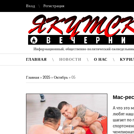
Вход
Регистрация
Информационный, общественно-политический еженедельни
ГЛАВНАЯ
НОВОСТИ
О НАС
КУРИ
Главная
»
2025
»
Октябрь
»
05
Мас-рес
А что это 
любят наш 
шагает по
спортсмены
чемпионат 