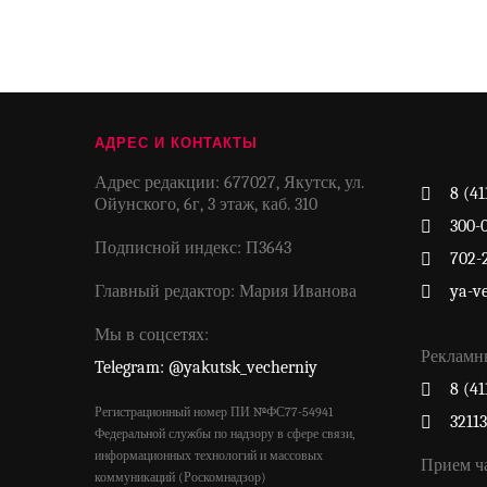
АДРЕС И КОНТАКТЫ
Адрес редакции: 677027, Якутск, ул.
8 (41
Ойунского, 6г, 3 этаж, каб. 310
300-
Подписной индекс: П3643
702-
Главный редактор: Мария Иванова
ya-v
Мы в соцсетях:
Рекламн
Telegram: @yakutsk_vecherniy
8 (41
Регистрационный номер ПИ №ФС77-54941
3211
Федеральной службы по надзору в сфере связи,
информационных технологий и массовых
Прием ч
коммуникаций (Роскомнадзор)