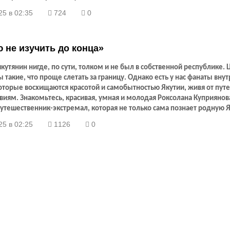
25 в 02:35
724
0
 не изучить до конца»
утянин нигде, по сути, толком и не был в собственной республике. 
 такие, что проще слетать за границу. Однако есть у нас фанаты вну
оторые восхищаются красотой и самобытностью Якутии, живя от пут
виям. Знакомьтесь, красивая, умная и молодая Роксолана Куприянов
утешественник-экстремал, которая не только сама познает родную 
вает ее для других.
25 в 02:25
1126
0