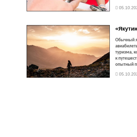
05.10.20
«Якутию
Обычный як
авиабилеты
туризма, к
к путешест
опытный п
но и откры
05.10.20