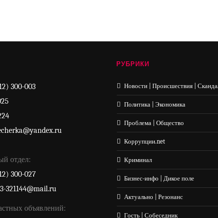
РУБРИКИ
12) 300-003
Новости | Происшествия | Сканда
025
Политика | Экономика
224
Проблема | Общество
echerka@yandex.ru
Коррупции.net
ый отдел:
Криминал
12) 300-027
Бизнес-инфо | Дикое поле
33-321144@mail.ru
Актуально | Резонанс
астных объявлений:
Гость | Собеседник