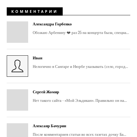
КОММЕНТАРИИ
Александра Горбенко
Обожаю Арбенину ❤️ раз 25 на концерта была, специа...
Иван
Нелогично в Сангаре и Нюрбе указывать (село, город...
Сергей Жомир
Нет такого сайта - «Мой Эльдикан». Правильно он на...
Алексанр Бачурин
После комментариев статьи во всех газетах дочку Ба...