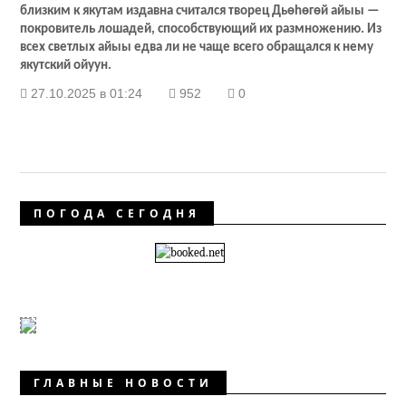
близким к якутам издавна считался творец Дьө
h
өгөй айыы —
покровитель лошадей, способствующий их размножению. Из
всех светлых айыы едва ли не чаще всего обращался к нему
якутский ойуун.
27.10.2025 в 01:24
952
0
ПОГОДА СЕГОДНЯ
ГЛАВНЫЕ НОВОСТИ