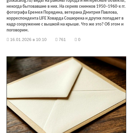
goskatalog
.
ru
) виды на районы города и интересные объекты,
некогда бытовавшие в них. На сериях снимков 1950–1960-х гг.
фотографа Еремея Порядина, ветерана Дмитрия Павлова,
корреспондента
LIFE
Ховарда Сошюрека и других попадает в
кадр сооружение с вышкой на крыше. Что же это? Об этом и
поговорим.
16.01.2026 в 10:10
761
0