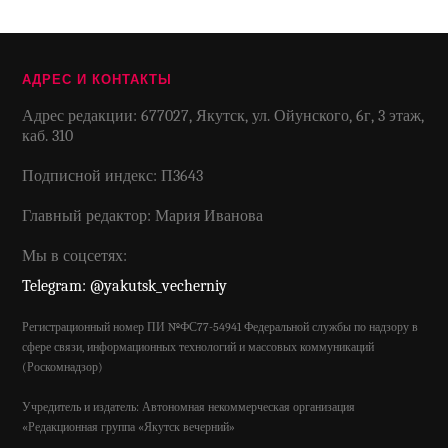
АДРЕС И КОНТАКТЫ
Адрес редакции: 677027, Якутск, ул. Ойунского, 6г, 3 этаж,
каб. 310
Подписной индекс: П3643
Главный редактор: Мария Иванова
Мы в соцсетях:
Telegram: @yakutsk_vecherniy
Регистрационный номер ПИ №ФС77-54941 Федеральной службы по надзору в
сфере связи, информационных технологий и массовых коммуникаций
(Роскомнадзор)
Учредитель и издатель: Автономная некоммерческая организация
«Редакционная группа «Якутск вечерний»