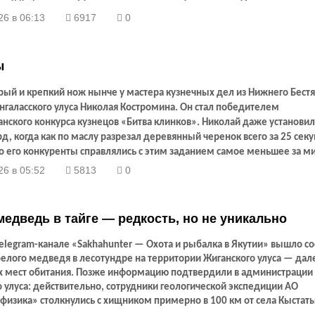
ецприз.
26 в 06:13
6917
0
ы
рый и крепкий нож нынче у мастера кузнечных дел из Нижнего Бестя
галасского улуса Николая Костромина. Он стал победителем
нского конкурса кузнецов «Битва клинков». Николай даже установил
д, когда как по маслу разрезал деревянный черенок всего за 25 секу
о его конкуренты справлялись с этим заданием самое меньшее за ми
е и за 9 минут.
26 в 05:52
5813
0
едведь в тайге — редкость, но не уникально
elegram
-канале «
Sakhahunter
— Охота и рыбалка в Якутии» вышло с
белого медведя в лесотундре на территории Жиганского улуса — дале
 мест обитания. Позже информацию подтвердили в администрации
 улуса: действительно, сотрудники геологической экспедиции АО
физика» столкнулись с хищником примерно в 100 км от села Кыстат