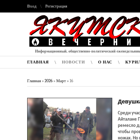
Вход
Регистрация
Информационный, общественно-политический еженедельни
ГЛАВНАЯ
НОВОСТИ
О НАС
КУРИ
Главная
»
2026
»
Март
»
16
Девушк
Среди учас
Айталане П
ремесло да
чтобы пров
ножах. Но 