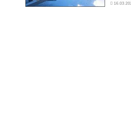
Медведь уд
16.03.20
этот матер