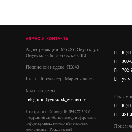
АДРЕС И КОНТАКТЫ
Адрес редакции: 677027, Якутск, ул.
8 (41
Ойунского, 6г, 3 этаж, каб. 310
300-
Подписной индекс: П3643
702-
Главный редактор: Мария Иванова
ya-v
Мы в соцсетях:
Рекламн
Telegram: @yakutsk_vecherniy
8 (41
Регистрационный номер ПИ №ФС77-54941
3211
Федеральной службы по надзору в сфере связи,
информационных технологий и массовых
Прием ч
коммуникаций (Роскомнадзор)