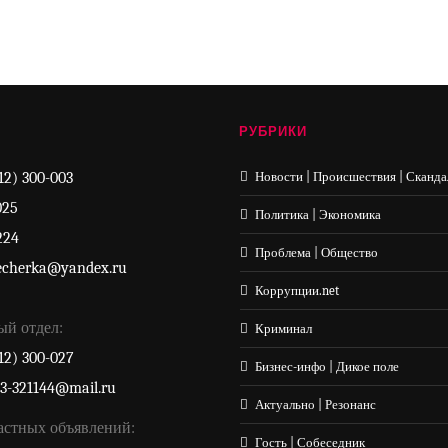
РУБРИКИ
12) 300-003
Новости | Происшествия | Сканда
025
Политика | Экономика
224
Проблема | Общество
echerka@yandex.ru
Коррупции.net
ый отдел:
Криминал
12) 300-027
Бизнес-инфо | Дикое поле
33-321144@mail.ru
Актуально | Резонанс
астных объявлений:
Гость | Собеседник