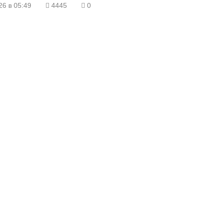
алился вверх по реке Мэнкэрэ, повторных встреч на 12 марта (когд
26 в 05:49
4445
0
иал) не зафиксировано.