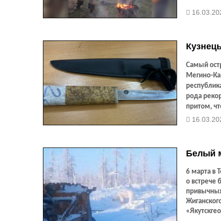
вручили сп
16.03.20
Кузнец
Самый ост
Мегино-Кан
республика
рода рекор
притом, чт
кто-то даж
16.03.20
Белый м
6 марта в
T
о встрече 
привычных
Жиганского
«Якутскгео