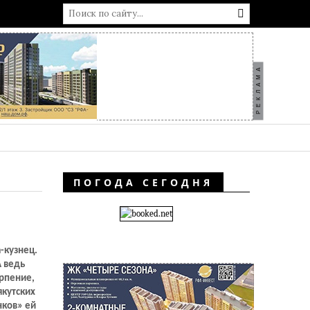
РЕКЛАМА
ПОГОДА СЕГОДНЯ
-кузнец.
А ведь
ерпение,
якутских
нков» ей