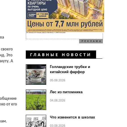
ха
РЕКЛАМА
 своего
ГЛАВНЫЕ НОВОСТИ
нд. Это
нуту. А
Голландские трубки и
китайский фарфор
05.08.2026
Лес из питомника
ообщение
04.08.2026
ко от его
Что изменится в школах
ыам.
03.08.2026