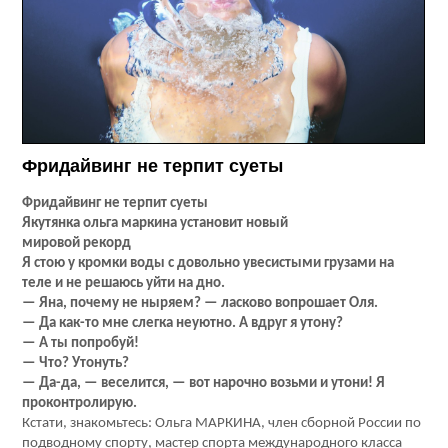
Фридайвинг не терпит суеты
Фридайвинг не терпит суеты
Якутянка ольга маркина установит новый
мировой рекорд
Я стою у кромки воды с довольно увесистыми грузами на
теле и не решаюсь уйти на дно.
— Яна, почему не ныряем? — ласково вопрошает Оля.
— Да как-то мне слегка неуютно. А вдруг я утону?
— А ты попробуй!
— Что? Утонуть?
— Да-да, — веселится, — вот нарочно возьми и утони! Я
проконтролирую.
Кстати, знакомьтесь: Ольга МАРКИНА, член сборной России по
подводному спорту, мастер спорта международного класса