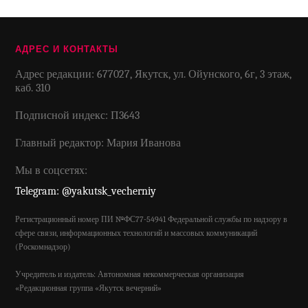
АДРЕС И КОНТАКТЫ
Адрес редакции: 677027, Якутск, ул. Ойунского, 6г, 3 этаж,
каб. 310
Подписной индекс: П3643
Главный редактор: Мария Иванова
Мы в соцсетях:
Telegram: @yakutsk_vecherniy
Регистрационный номер ПИ №ФС77-54941 Федеральной службы по надзору в
сфере связи, информационных технологий и массовых коммуникаций
(Роскомнадзор)
Учредитель и издатель: Автономная некоммерческая организация
«Редакционная группа «Якутск вечерний»