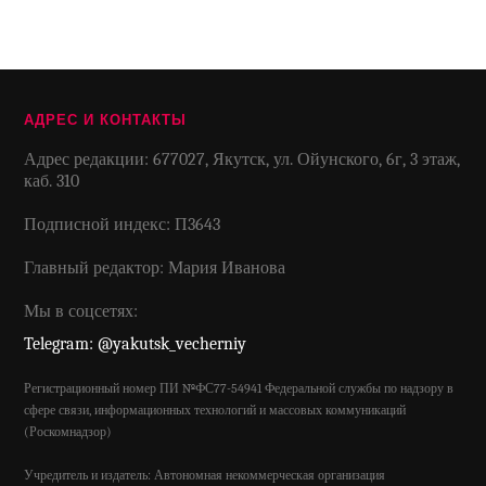
АДРЕС И КОНТАКТЫ
Адрес редакции: 677027, Якутск, ул. Ойунского, 6г, 3 этаж,
каб. 310
Подписной индекс: П3643
Главный редактор: Мария Иванова
Мы в соцсетях:
Telegram: @yakutsk_vecherniy
Регистрационный номер ПИ №ФС77-54941 Федеральной службы по надзору в
сфере связи, информационных технологий и массовых коммуникаций
(Роскомнадзор)
Учредитель и издатель: Автономная некоммерческая организация