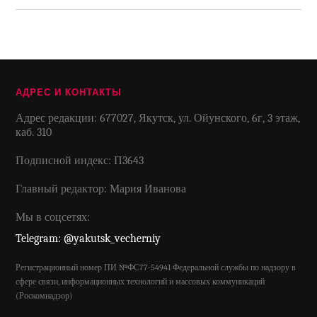
АДРЕС И КОНТАКТЫ
Адрес редакции: 677027, Якутск, ул. Ойунского, 6г, 3 этаж,
каб. 310
Подписной индекс: П3643
Главный редактор: Мария Иванова
Мы в соцсетях:
Telegram: @yakutsk_vecherniy
Регистрационный номер ПИ №ФС77-54941 Федеральной службы по надзору в
сфере связи, информационных технологий и массовых коммуникаций
(Роскомнадзор)