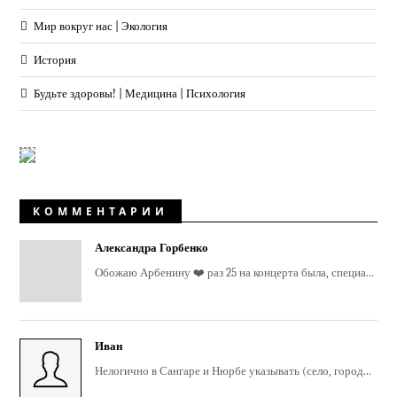
Мир вокруг нас | Экология
История
Будьте здоровы! | Медицина | Психология
КОММЕНТАРИИ
Александра Горбенко
Обожаю Арбенину ❤️ раз 25 на концерта была, специа...
Иван
Нелогично в Сангаре и Нюрбе указывать (село, город...