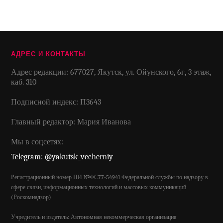
АДРЕС И КОНТАКТЫ
Адрес редакции: 677027, Якутск, ул. Ойунского, 6г, 3 этаж,
каб. 310
Подписной индекс: П3643
Главный редактор: Мария Иванова
Мы в соцсетях:
Telegram: @yakutsk_vecherniy
Регистрационный номер ПИ №ФС77-54941 Федеральной службы по надзору в
сфере связи, информационных технологий и массовых коммуникаций
(Роскомнадзор)
Учредитель и издатель: Автономная некоммерческая организация