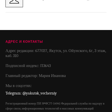
АДРЕС И КОНТАКТЫ
Адрес редакции: 677027, Якутск, ул. Ойунского, 6г, 3 этаж,
каб. 310
Подписной индекс: П3643
Главный редактор: Мария Иванова
Мы в соцсетях:
Telegram: @yakutsk_vecherniy
Регистрационный номер ПИ №ФС77-54941 Федеральной службы по надзору в
сфере связи, информационных технологий и массовых коммуникаций