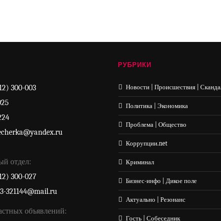
РУБРИКИ
12) 300-003
Новости | Происшествия | Сканда
025
Политика | Экономика
224
Проблема | Общество
echerka@yandex.ru
Коррупции.net
ый отдел:
Криминал
12) 300-027
Бизнес-инфо | Дикое поле
33-321144@mail.ru
Актуально | Резонанс
астных объявлений:
Гость | Собеседник