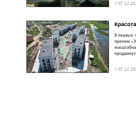
опасный ас
07.12.20
сложным 
оказался 
появившуюс
Красота
В первых 
премии «Эй
масштабна
продвинут
07.12.20