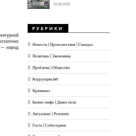
осмоса со
05.08.2026
ю,
пышку,
РУБРИКИ
тектурной
остаточно
Новости | Происшествия | Скандал
ы — народ
Политика | Экономика
Проблема | Общество
Коррупции.net
Криминал
Бизнес-инфо | Дикое поле
Актуально | Резонанс
Гость | Собеседник