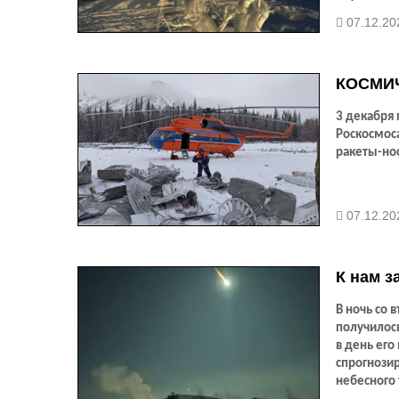
07.12.20
КОСМИ
3 декабря 
Роскосмос
ракеты-нос
07.12.20
К нам з
В ночь со 
получилось
в день его
спрогнози
небесного 