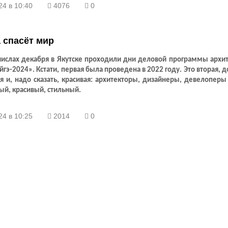
тероид», так что все экстренные службы были наготове. Камень из к
24 в 10:40
4076
0
буквенным обозначением
COWEPC
5 наделал много шума и, к счасть
неопасным. Некоторым счастливчикам удалось запечатлеть яркую вс
я на несколько секунд в небе.
 спасёт мир
числах декабря в Якутске проходили дни деловой программы архи
гэ-2024». Кстати, первая была проведена в 2022 году. Это вторая, д
я и, надо сказать, красивая: архитекторы, дизайнеры, девелопер
ый, красивый, стильный.
24 в 10:25
2014
0