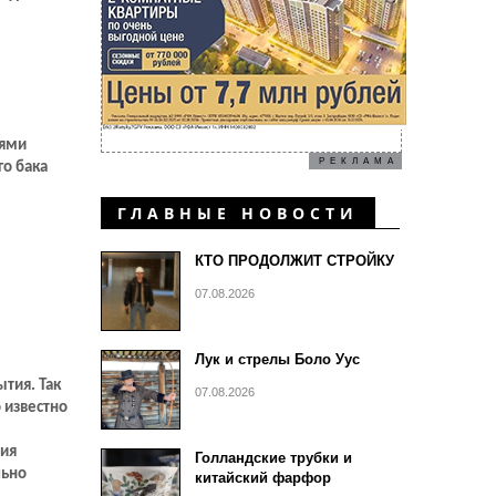
лями
РЕКЛАМА
го бака
ГЛАВНЫЕ НОВОСТИ
КТО ПРОДОЛЖИТ СТРОЙКУ
07.08.2026
Лук и стрелы Боло Уус
ытия. Так
07.08.2026
 известно
ния
Голландские трубки и
льно
китайский фарфор