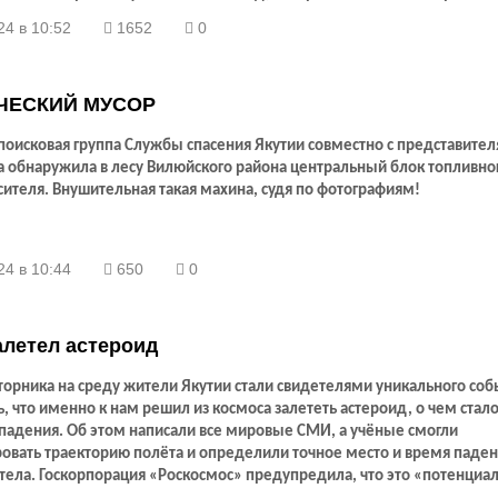
24 в 10:52
1652
0
ЧЕСКИЙ МУСОР
поисковая группа Службы спасения Якутии совместно с представите
а обнаружила в лесу Вилюйского района центральный блок топливно
ителя. Внушительная такая махина, судя по фотографиям!
24 в 10:44
650
0
алетел астероид
вторника на среду жители Якутии стали свидетелями уникального соб
, что именно к нам решил из космоса залететь астероид, о чем стало
 падения. Об этом написали все мировые СМИ, а учёные смогли
ровать траекторию полёта и определили точное место и время паде
тела. Госкорпорация «Роскосмос» предупредила, что это «потенциа