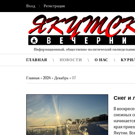
Вход
Регистрация
Информационный, общественно-политический еженедельни
ГЛАВНАЯ
НОВОСТИ
О НАС
КУРИ
Главная
»
2024
»
Декабрь
»
07
Снег и 
В воскрес
снежных с
начинается
края прие
Якутии. Вс