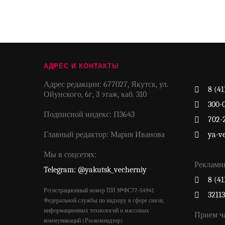
АДРЕС И КОНТАКТЫ
Адрес редакции: 677027, Якутск, ул.
8 (41
Ойунского, 6г, 3 этаж, каб. 310
300-
Подписной индекс: П3643
702-
Главный редактор: Мария Иванова
ya-v
Мы в соцсетях:
Рекламн
Telegram: @yakutsk_vecherniy
8 (41
Регистрационный номер ПИ №ФС77-54941
3211
Федеральной службы по надзору в сфере связи,
информационных технологий и массовых
Прием ч
коммуникаций (Роскомнадзор)