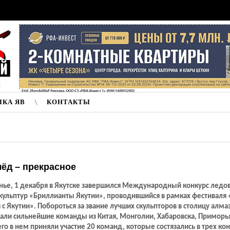
к
ЛКА ЯВ
КОНТАКТЫ
лёд – прекрасное
енье, 1 декабря в Якутске завершился Международный конкурс ледо
кульптур «Бриллианты Якутии», проводившийся в рамках фестиваля
 с Якутии». Побороться за звание лучших скульпторов в столицу алма
хали сильнейшие команды из Китая, Монголии, Хабаровска, Приморь
его в нем приняли участие 20 команд, которые состязались в трех кон