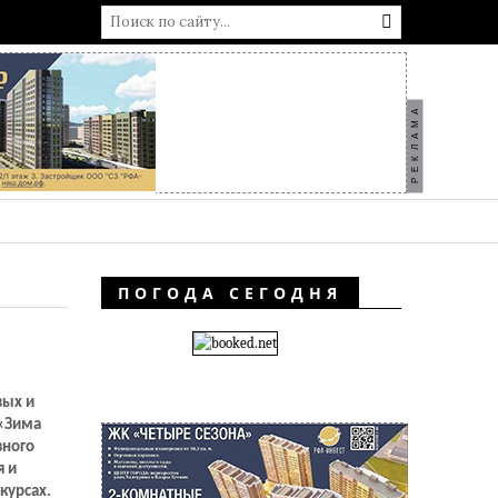
РЕКЛАМА
ПОГОДА СЕГОДНЯ
вых и
 «Зима
зного
я и
курсах.