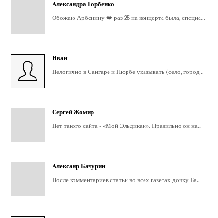
Александра Горбенко
Обожаю Арбенину ❤️ раз 25 на концерта была, специа...
Иван
Нелогично в Сангаре и Нюрбе указывать (село, город...
Сергей Жомир
Нет такого сайта - «Мой Эльдикан». Правильно он на...
Алексанр Бачурин
После комментариев статьи во всех газетах дочку Ба...