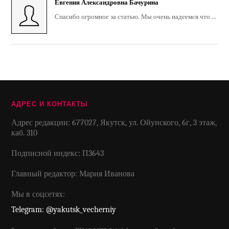
Евгения Александровна Бачурина
Спасибо огромное за статью. Мы очень надеемся что ...
АДРЕС И КОНТАКТЫ
Адрес редакции: 677027, Якутск, ул. Ойунского, 6г, 3 этаж,
каб. 310
Подписной индекс: П3643
Главный редактор: Мария Иванова
Мы в соцсетях:
Telegram: @yakutsk_vecherniy