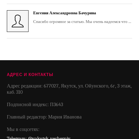
Евгения Александровна Бачурина
Спасибо огромное за статью. Мы очень надеемся что ...
АДРЕС И КОНТАКТЫ
Адрес редакции: 677027, Якутск, ул. Ойунского, 6г, 3 этаж,
каб. 310
Подписной индекс: П3643
Главный редактор: Мария Иванова
Мы в соцсетях:
Telegram: @yakutsk_vecherniy