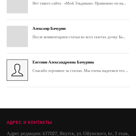
Нет такого сайта - «Мой Эльдикан». Правильно он на...
Алексанр Бачурин
После комментариев статьи во всех газетах дочку Ба...
Евгения Александровна Бачурина
Спасибо огромное за статью. Мы очень надеемся что ...
АДРЕС И КОНТАКТЫ
Адрес редакции: 677027, Якутск, ул. Ойунского, 6г, 3 этаж,