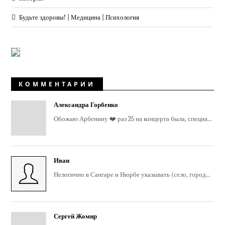
Будьте здоровы! | Медицина | Психология
КОММЕНТАРИИ
Александра Горбенко
Обожаю Арбенину ❤️ раз 25 на концерта была, специа...
Иван
Нелогично в Сангаре и Нюрбе указывать (село, город...
Сергей Жомир