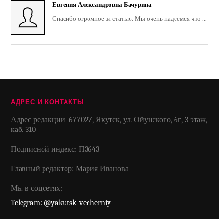
Евгения Александровна Бачурина
Спасибо огромное за статью. Мы очень надеемся что ...
АДРЕС И КОНТАКТЫ
Адрес редакции: 677027, Якутск, ул. Ойунского, 6г, 3 этаж,
каб. 310
Подписной индекс: П3643
Главный редактор: Мария Иванова
Мы в соцсетях:
Telegram: @yakutsk_vecherniy