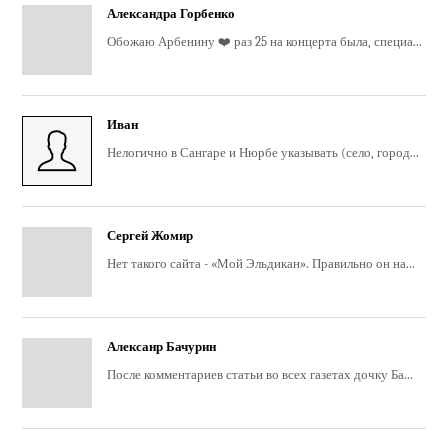
Александра Горбенко
Обожаю Арбенину ❤️ раз 25 на концерта была, специа...
Иван
Нелогично в Сангаре и Нюрбе указывать (село, город...
Сергей Жомир
Нет такого сайта - «Мой Эльдикан». Правильно он на...
Алексанр Бачурин
После комментариев статьи во всех газетах дочку Ба...