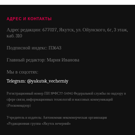
АДРЕС И КОНТАКТЫ
Адрес редакции: 677027, Якутск, ул. Ойунского, 6г, 3 этаж,
каб. 310
Подписной индекс: П3643
Главный редактор: Мария Иванова
Мы в соцсетях:
Telegram: @yakutsk_vecherniy
Регистрационный номер ПИ №ФС77-54941 Федеральной службы по надзору в
сфере связи, информационных технологий и массовых коммуникаций
(Роскомнадзор)
Учредитель и издатель: Автономная некоммерческая организация
«Редакционная группа «Якутск вечерний»